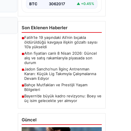
BTC
3062017
▲ +0.45%
Son Eklenen Haberler
Fatih’te 19 yaşındaki Ali’nin bıçakla
■
öldürüldüğü kavgaya ilişkin gözaltı sayısı
10’a yükseldi
Altın fiyatları canlı 8 Nisan 2026: Güncel
■
alış ve satış rakamlarıyla piyasada son
durum
Jadon Sancho’nun İlginç Antrenman
■
Kararı: Küçük Lig Takımıyla Çalışmalarına
Devam Ediyor
Bahçe Mutfakları ve Prestijli Yaşam
■
Bölgeleri
Bayern’de büyük kadro revizyonu: Boey ve
■
üç isim gelecekte yer almıyor
Güncel