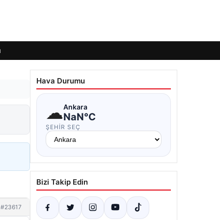
ı
Hava Durumu
☁
Ankara
NaN°C
ŞEHIR SEÇ
Bizi Takip Edin
#23617