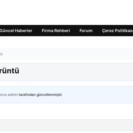
Güncel Haberler
Firma Rehberi
Forum
Çerez Politikas
tü
örüntü
 önce
admin
tarafından güncellenmiştir.