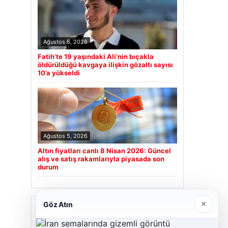
Ağustos 6, 2026
Fatih’te 19 yaşındaki Ali’nin bıçakla
öldürüldüğü kavgaya ilişkin gözaltı sayısı
10’a yükseldi
Ağustos 5, 2026
Altın fiyatları canlı 8 Nisan 2026: Güncel
alış ve satış rakamlarıyla piyasada son
durum
×
Göz Atın
Son Eklenen Firmalar