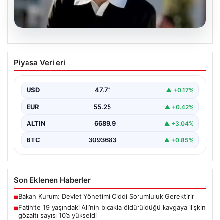
06.08.2026
Fatih’te 19 yaşındaki Ali’nin bıçakla
Piyasa Verileri
öldürüldüğü kavgaya ilişkin gözaltı
sayısı 10’a yükseldi
USD
47.71
▲ +0.17%
EUR
55.25
▲ +0.42%
ALTIN
6689.9
▲ +3.04%
BTC
3093683
▲ +0.85%
Son Eklenen Haberler
Bakan Kurum: Devlet Yönetimi Ciddi Sorumluluk Gerektirir
■
Fatih’te 19 yaşındaki Ali’nin bıçakla öldürüldüğü kavgaya ilişkin
■
gözaltı sayısı 10’a yükseldi