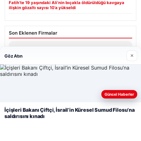
Fatih’te 19 yaşındaki Ali’nin bıçakla öldürüldüğü kavgaya
ilişkin gözaltı sayısı 10’a yükseldi
Son Eklenen Firmalar
Prenses Night Club
×
Nisan 29, 2026
Göz Atın
Web sitemizi nasıl kullandığınızı daha iyi anlayabilmek,
Güncel Haberler
deneyiminizi kişiselleştirmek ve geliştirmek amacıyla çerezler
© 2026 Haber Ülke
kullanıyoruz.
Çerez Politikamız
İçişleri Bakanı Çiftçi, İsrail’in Küresel Sumud Filosu’na
saldırısını kınadı
Reddet
Kabul Et
o