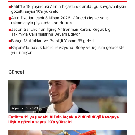
Fatih’te 19 yaşındaki Ali’nin bıçakla öldürüldüğü kavgaya ilişkin
■
gözaltı sayısı 10’a yükseldi
Altın fiyatları canlı 8 Nisan 2026: Güncel alış ve satış
■
rakamlarıyla piyasada son durum
Jadon Sancho’nun İlginç Antrenman Kararı: Küçük Lig
■
Takımıyla Çalışmalarına Devam Ediyor
Bahçe Mutfakları ve Prestijli Yaşam Bölgeleri
■
Bayern’de büyük kadro revizyonu: Boey ve üç isim gelecekte
■
yer almıyor
Güncel
Ağustos 6, 2026
Fatih’te 19 yaşındaki Ali’nin bıçakla öldürüldüğü kavgaya
ilişkin gözaltı sayısı 10’a yükseldi