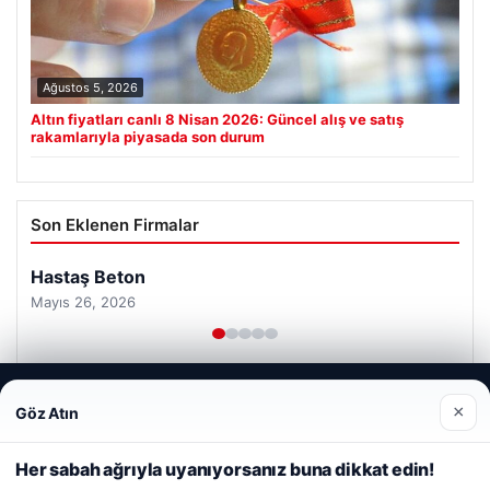
Ağustos 5, 2026
Altın fiyatları canlı 8 Nisan 2026: Güncel alış ve satış
rakamlarıyla piyasada son durum
Son Eklenen Firmalar
Web sitemizi nasıl kullandığınızı daha iyi anlayabilmek,
×
Göz Atın
deneyiminizi kişiselleştirmek ve geliştirmek amacıyla çerezler
kullanıyoruz.
Çerez Politikamız
Her sabah ağrıyla uyanıyorsanız buna dikkat edin!
Reddet
Kabul Et