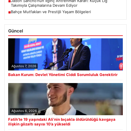
Jadon Sancho’nun İlginç Antrenman Kararı: Küçük Lig
■
Takımıyla Çalışmalarına Devam Ediyor
Bahçe Mutfakları ve Prestijli Yaşam Bölgeleri
■
Güncel
Ağustos 7, 2026
Bakan Kurum: Devlet Yönetimi Ciddi Sorumluluk Gerektirir
Ağustos 6, 2026
Fatih’te 19 yaşındaki Ali’nin bıçakla öldürüldüğü kavgaya
ilişkin gözaltı sayısı 10’a yükseldi