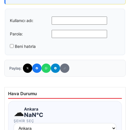
Kullanıcı adı:
Parola:
Beni hatırla
Paylaş:
Hava Durumu
☁
Ankara
NaN°C
ŞEHIR SEÇ