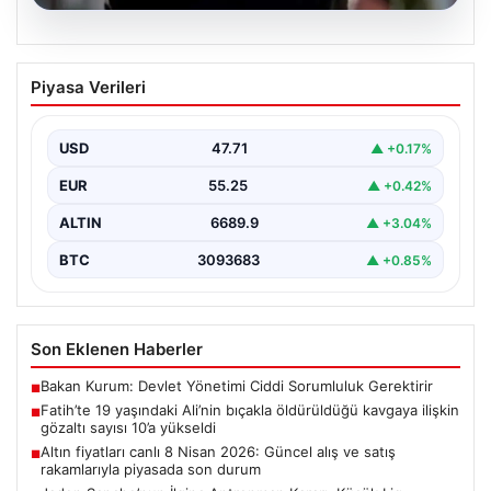
06.08.2026
Fatih’te 19 yaşındaki Ali’nin bıçakla
Piyasa Verileri
öldürüldüğü kavgaya ilişkin gözaltı
sayısı 10’a yükseldi
USD
47.71
▲ +0.17%
EUR
55.25
▲ +0.42%
ALTIN
6689.9
▲ +3.04%
BTC
3093683
▲ +0.85%
Son Eklenen Haberler
Bakan Kurum: Devlet Yönetimi Ciddi Sorumluluk Gerektirir
■
Fatih’te 19 yaşındaki Ali’nin bıçakla öldürüldüğü kavgaya ilişkin
■
gözaltı sayısı 10’a yükseldi
Altın fiyatları canlı 8 Nisan 2026: Güncel alış ve satış
■
rakamlarıyla piyasada son durum