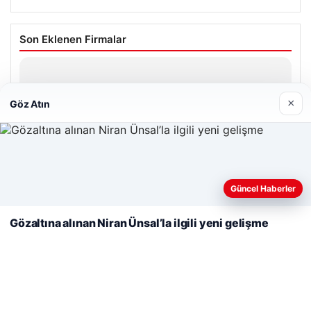
Son Eklenen Firmalar
Prenses Night Club
Nisan 29, 2026
×
Göz Atın
Web sitemizi nasıl kullandığınızı daha iyi anlayabilmek,
deneyiminizi kişiselleştirmek ve geliştirmek amacıyla çerezler
Güncel Haberler
© 2026 Haber Ülke
kullanıyoruz.
Çerez Politikamız
Gözaltına alınan Niran Ünsal’la ilgili yeni gelişme
Reddet
Kabul Et
o