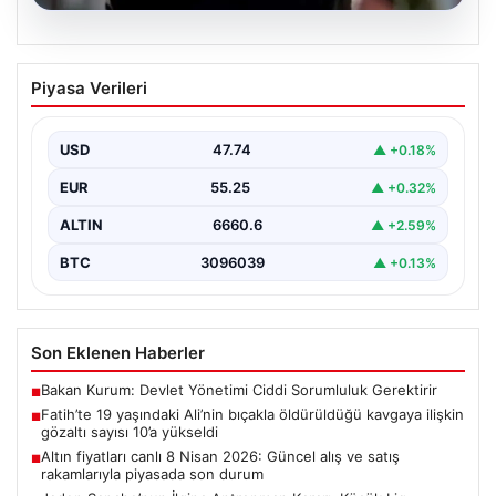
06.08.2026
Fatih’te 19 yaşındaki Ali’nin bıçakla
Piyasa Verileri
öldürüldüğü kavgaya ilişkin gözaltı
sayısı 10’a yükseldi
USD
47.74
▲ +0.18%
EUR
55.25
▲ +0.32%
ALTIN
6660.6
▲ +2.59%
BTC
3096039
▲ +0.13%
Son Eklenen Haberler
Bakan Kurum: Devlet Yönetimi Ciddi Sorumluluk Gerektirir
■
Fatih’te 19 yaşındaki Ali’nin bıçakla öldürüldüğü kavgaya ilişkin
■
gözaltı sayısı 10’a yükseldi
Altın fiyatları canlı 8 Nisan 2026: Güncel alış ve satış
■
rakamlarıyla piyasada son durum