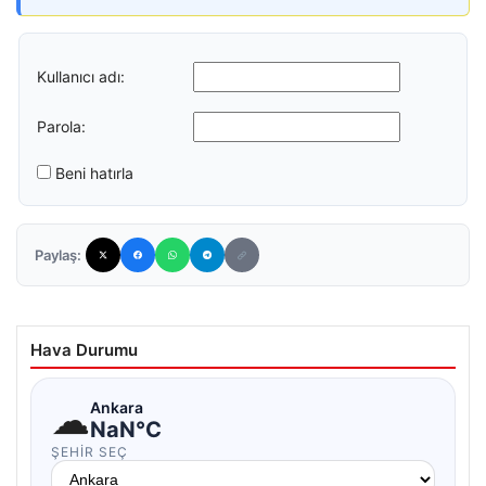
Kullanıcı adı:
Parola:
Beni hatırla
Paylaş:
Hava Durumu
☁
Ankara
NaN°C
ŞEHIR SEÇ