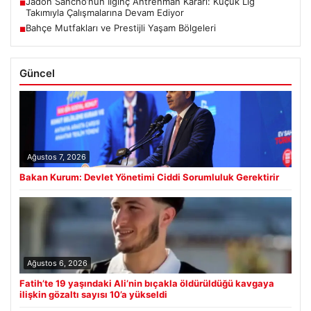
Jadon Sancho’nun İlginç Antrenman Kararı: Küçük Lig
■
Takımıyla Çalışmalarına Devam Ediyor
Bahçe Mutfakları ve Prestijli Yaşam Bölgeleri
■
Güncel
Ağustos 7, 2026
Bakan Kurum: Devlet Yönetimi Ciddi Sorumluluk Gerektirir
Ağustos 6, 2026
Fatih’te 19 yaşındaki Ali’nin bıçakla öldürüldüğü kavgaya
ilişkin gözaltı sayısı 10’a yükseldi