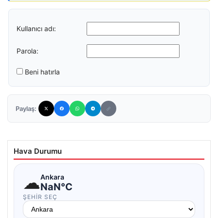
Kullanıcı adı:
Parola:
Beni hatırla
Paylaş:
Hava Durumu
☁
Ankara
NaN°C
ŞEHIR SEÇ