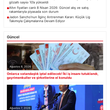
gözaltı sayısı 10’a yükseldi
Altın fiyatları canlı 8 Nisan 2026: Güncel alış ve satış
■
rakamlarıyla piyasada son durum
Jadon Sancho’nun İlginç Antrenman Kararı: Küçük Lig
■
Takımıyla Çalışmalarına Devam Ediyor
Güncel
Ağustos 8, 2026
Onlarca vatandaşlık iptal edilecek! İki iş insanı tutuklandı,
gayrimenkuller ve şirketlerine el konuldu
Ağustos 7, 2026