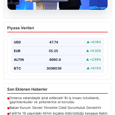
07.08.2026
Bakan Kurum: Devlet Yönetimi Ciddi
Piyasa Verileri
Sorumluluk Gerektirir
Çevre, Şehircilik ve İklim Değişikliği Bakanı Murat
Kurum, gerçekleştirdiği konuşmada devlet yönetiminin
USD
47.74
▲ +0.18%
ve büyük…
EUR
55.25
▲ +0.32%
ALTIN
6660.6
▲ +2.59%
BTC
3096039
▲ +0.13%
Son Eklenen Haberler
Onlarca vatandaşlık iptal edilecek! İki iş insanı tutuklandı,
■
gayrimenkuller ve şirketlerine el konuldu
Bakan Kurum: Devlet Yönetimi Ciddi Sorumluluk Gerektirir
■
Fatih’te 19 yaşındaki Ali’nin bıçakla öldürüldüğü kavgaya ilişkin
■