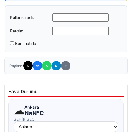
Kullanıcı adı:
Parola:
Beni hatırla
Paylaş:
Hava Durumu
☁
Ankara
NaN°C
ŞEHIR SEÇ