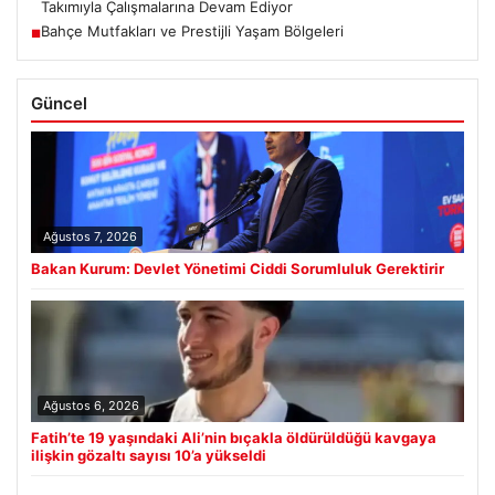
Takımıyla Çalışmalarına Devam Ediyor
Bahçe Mutfakları ve Prestijli Yaşam Bölgeleri
■
Güncel
Ağustos 7, 2026
Bakan Kurum: Devlet Yönetimi Ciddi Sorumluluk Gerektirir
Ağustos 6, 2026
Fatih’te 19 yaşındaki Ali’nin bıçakla öldürüldüğü kavgaya
ilişkin gözaltı sayısı 10’a yükseldi