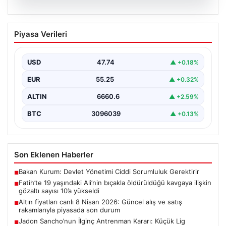
06.08.2026
Fatih’te 19 yaşındaki Ali’nin bıçakla
Piyasa Verileri
öldürüldüğü kavgaya ilişkin gözaltı
sayısı 10’a yükseldi
USD
47.74
▲ +0.18%
EUR
55.25
▲ +0.32%
ALTIN
6660.6
▲ +2.59%
BTC
3096039
▲ +0.13%
Son Eklenen Haberler
Bakan Kurum: Devlet Yönetimi Ciddi Sorumluluk Gerektirir
■
Fatih’te 19 yaşındaki Ali’nin bıçakla öldürüldüğü kavgaya ilişkin
■
gözaltı sayısı 10’a yükseldi
Altın fiyatları canlı 8 Nisan 2026: Güncel alış ve satış
■
rakamlarıyla piyasada son durum
Jadon Sancho’nun İlginç Antrenman Kararı: Küçük Lig
■