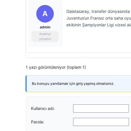
Galatasaray, transfer dünyasında y
A
Juventus’un Fransız orta saha oy
ekibinin Şampiyonlar Ligi vizesi a
admin
Anahtar
yönetici
1 yazı görüntüleniyor (toplam 1)
Bu konuyu yanıtlamak için giriş yapmış olmalısınız.
Kullanıcı adı:
Parola: