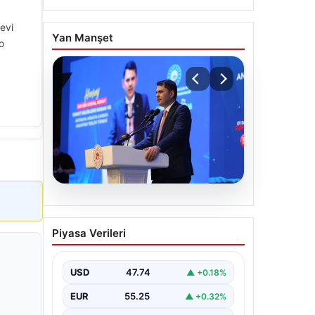
evi
Yan Manşet
o
07.08.2026
Bakan Kurum: Devlet
Piyasa Verileri
Yönetimi Ciddi
Sorumluluk Gerektirir
USD
47.74
▲ +0.18%
Çevre, Şehircilik ve İklim Değişikliği
Bakanı Murat Kurum,
EUR
55.25
▲ +0.32%
gerçekleştirdiği konuşmada devlet
yönetiminin ve büyük…