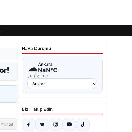
ı
Hava Durumu
☁
Ankara
or!
NaN°C
ŞEHIR SEÇ
Bizi Takip Edin
#17138