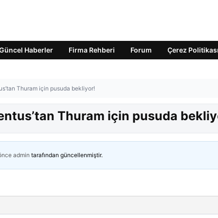
Güncel Haberler
Firma Rehberi
Forum
Çerez Politikas
us’tan Thuram için pusuda bekliyor!
entus’tan Thuram için pusuda bekliy
 önce
admin
tarafından güncellenmiştir.