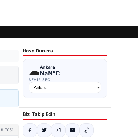
ı
Hava Durumu
☁
Ankara
”
NaN°C
ŞEHIR SEÇ
Bizi Takip Edin
#17051