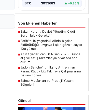
BTC
3093683
▲ +0.85%
Son Eklenen Haberler
Bakan Kurum: Devlet Yönetimi Ciddi
■
Sorumluluk Gerektirir
Fatih’te 19 yaşındaki Ali’nin bıçakla
■
öldürüldüğü kavgaya ilişkin gözaltı sayısı
10’a yükseldi
Altın fiyatları canlı 8 Nisan 2026: Güncel
■
alış ve satış rakamlarıyla piyasada son
durum
Jadon Sancho’nun İlginç Antrenman
■
Kararı: Küçük Lig Takımıyla Çalışmalarına
Devam Ediyor
Bahçe Mutfakları ve Prestijli Yaşam
■
Bölgeleri
Güncel