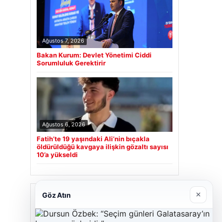
Ağustos 7, 2026
Bakan Kurum: Devlet Yönetimi Ciddi
Sorumluluk Gerektirir
Ağustos 6, 2026
Fatih’te 19 yaşındaki Ali’nin bıçakla
öldürüldüğü kavgaya ilişkin gözaltı sayısı
10’a yükseldi
Son Eklenen Firmalar
×
Göz Atın