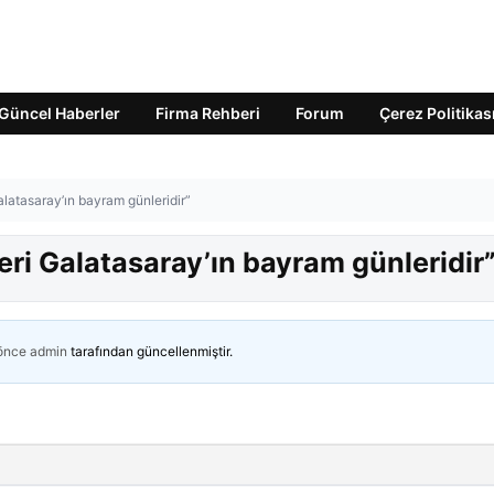
Güncel Haberler
Firma Rehberi
Forum
Çerez Politikas
latasaray’ın bayram günleridir”
ri Galatasaray’ın bayram günleridir
 önce
admin
tarafından güncellenmiştir.