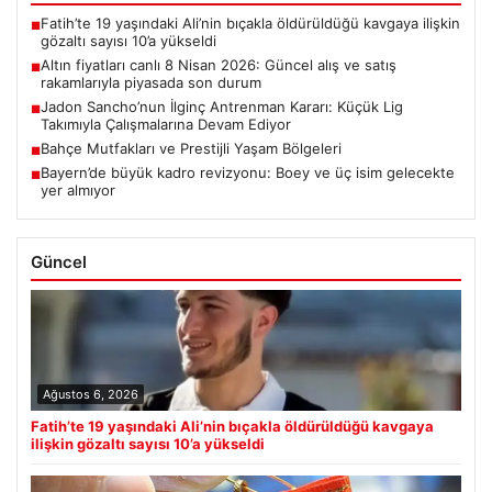
Fatih’te 19 yaşındaki Ali’nin bıçakla öldürüldüğü kavgaya ilişkin
■
gözaltı sayısı 10’a yükseldi
Altın fiyatları canlı 8 Nisan 2026: Güncel alış ve satış
■
rakamlarıyla piyasada son durum
Jadon Sancho’nun İlginç Antrenman Kararı: Küçük Lig
■
Takımıyla Çalışmalarına Devam Ediyor
Bahçe Mutfakları ve Prestijli Yaşam Bölgeleri
■
Bayern’de büyük kadro revizyonu: Boey ve üç isim gelecekte
■
yer almıyor
Güncel
Ağustos 6, 2026
Fatih’te 19 yaşındaki Ali’nin bıçakla öldürüldüğü kavgaya
ilişkin gözaltı sayısı 10’a yükseldi