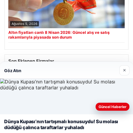
Ağustos 5, 2026
Altın fiyatları canlı 8 Nisan 2026: Güncel alış ve satış
rakamlarıyla piyasada son durum
Son Eklenen Firmalar
×
Göz Atın
Web sitemizi nasıl kullandığınızı daha iyi anlayabilmek,
Güncel Haberler
deneyiminizi kişiselleştirmek ve geliştirmek amacıyla çerezler
kullanıyoruz.
Çerez Politikamız
Dünya Kupası’nın tartışmalı konusuydu! Su molası
düdüğü çalınca taraftarlar yuhaladı
Reddet
Kabul Et