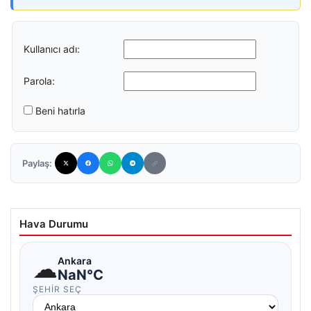
Kullanıcı adı:
Parola:
Beni hatırla
Paylaş:
Hava Durumu
☁
Ankara
NaN°C
ŞEHIR SEÇ