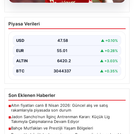
05.08.2026
Jadon Sancho’nun İlginç Antrenman
Piyasa Verileri
Kararı: Küçük Lig Takımıyla
Çalışmalarına Devam Ediyor
USD
47.58
▲ +0.10%
Manchester United ile yollarını ayırmasının ardından
futbol dünyasının gündeminden düşmeyen Jadon
EUR
55.01
▲ +0.28%
Sancho, kariyerine yeni…
ALTIN
6420.2
▲ +3.03%
BTC
3044337
▲ +0.35%
Son Eklenen Haberler
Altın fiyatları canlı 8 Nisan 2026: Güncel alış ve satış
■
rakamlarıyla piyasada son durum
Jadon Sancho’nun İlginç Antrenman Kararı: Küçük Lig
■
Takımıyla Çalışmalarına Devam Ediyor
Bahçe Mutfakları ve Prestijli Yaşam Bölgeleri
■