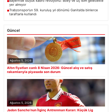
Bayern’de büyük kadro revizyonu: Boey ve üç isim gelecekte
■
yer almıyor
Trabzonspor’un 59. kuruluş yıl dönümü Ganita’da binlerce
■
taraftarla kutlandı
Güncel
Ağustos 5, 2026
Altın fiyatları canlı 8 Nisan 2026: Güncel alış ve satış
rakamlarıyla piyasada son durum
Ağustos 5, 2026
Jadon Sancho’nun İlginç Antrenman Kararı: Küçük Lig