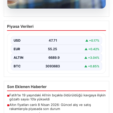
05.08.2026
Altın fiyatları canlı 8 Nisan 2026:
Piyasa Verileri
Güncel alış ve satış rakamlarıyla
piyasada son durum
USD
47.71
▲ +0.17%
Altın piyasası, son dönemlerde yaşanan jeopolitik
gelişmeler ve bölgesel barış umutlarıyla birlikte
EUR
55.25
▲ +0.42%
hareketli bir…
ALTIN
6689.9
▲ +3.04%
BTC
3093683
▲ +0.85%
Son Eklenen Haberler
Fatih’te 19 yaşındaki Ali’nin bıçakla öldürüldüğü kavgaya ilişkin
■
gözaltı sayısı 10’a yükseldi
Altın fiyatları canlı 8 Nisan 2026: Güncel alış ve satış
■
rakamlarıyla piyasada son durum