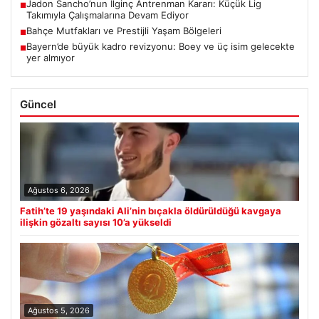
Jadon Sancho’nun İlginç Antrenman Kararı: Küçük Lig
■
Takımıyla Çalışmalarına Devam Ediyor
Bahçe Mutfakları ve Prestijli Yaşam Bölgeleri
■
Bayern’de büyük kadro revizyonu: Boey ve üç isim gelecekte
■
yer almıyor
Güncel
Ağustos 6, 2026
Fatih’te 19 yaşındaki Ali’nin bıçakla öldürüldüğü kavgaya
ilişkin gözaltı sayısı 10’a yükseldi
Ağustos 5, 2026