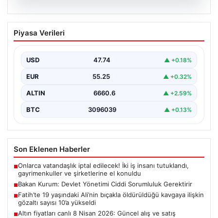
05.08.2026
Altın fiyatları canlı 8 Nisan 2026:
Piyasa Verileri
Güncel alış ve satış rakamlarıyla
piyasada son durum
USD
47.74
▲ +0.18%
Altın piyasası, son dönemlerde yaşanan jeopolitik
gelişmeler ve bölgesel barış umutlarıyla birlikte
EUR
55.25
▲ +0.32%
hareketli bir…
ALTIN
6660.6
▲ +2.59%
BTC
3096039
▲ +0.13%
Son Eklenen Haberler
Onlarca vatandaşlık iptal edilecek! İki iş insanı tutuklandı,
■
gayrimenkuller ve şirketlerine el konuldu
Bakan Kurum: Devlet Yönetimi Ciddi Sorumluluk Gerektirir
■
Fatih’te 19 yaşındaki Ali’nin bıçakla öldürüldüğü kavgaya ilişkin
■
gözaltı sayısı 10’a yükseldi
Altın fiyatları canlı 8 Nisan 2026: Güncel alış ve satış
■