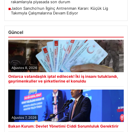
rakamlarıyla piyasada son durum
Jadon Sancho’nun İlginç Antrenman Kararı: Küçük Lig
■
Takımıyla Çalışmalarına Devam Ediyor
Güncel
Ağustos 8, 2026
Onlarca vatandaşlık iptal edilecek! İki iş insanı tutuklandı,
gayrimenkuller ve şirketlerine el konuldu
Ağustos 7, 2026
Bakan Kurum: Devlet Yönetimi Ciddi Sorumluluk Gerektirir