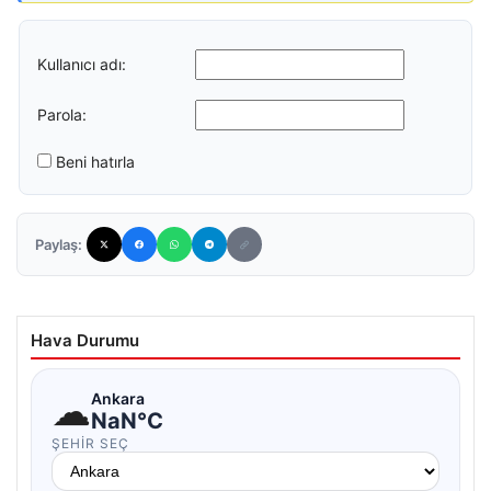
Kullanıcı adı:
Parola:
Beni hatırla
Paylaş:
Hava Durumu
☁
Ankara
NaN°C
ŞEHIR SEÇ