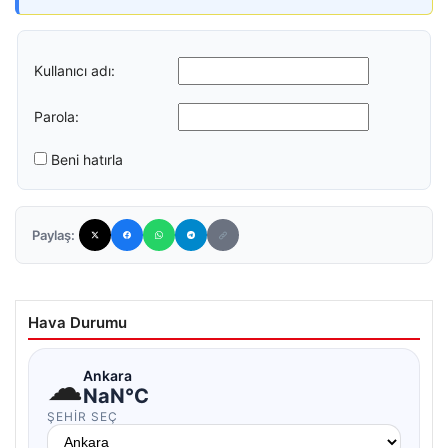
Kullanıcı adı:
Parola:
Beni hatırla
Paylaş:
Hava Durumu
☁
Ankara
NaN°C
ŞEHIR SEÇ