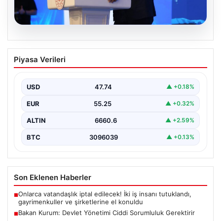
07.08.2026
Bakan Kurum: Devlet Yönetimi Ciddi
Piyasa Verileri
Sorumluluk Gerektirir
Çevre, Şehircilik ve İklim Değişikliği Bakanı Murat
Kurum, gerçekleştirdiği konuşmada devlet yönetiminin
USD
47.74
▲ +0.18%
ve büyük…
EUR
55.25
▲ +0.32%
ALTIN
6660.6
▲ +2.59%
BTC
3096039
▲ +0.13%
Son Eklenen Haberler
Onlarca vatandaşlık iptal edilecek! İki iş insanı tutuklandı,
■
gayrimenkuller ve şirketlerine el konuldu
Bakan Kurum: Devlet Yönetimi Ciddi Sorumluluk Gerektirir
■