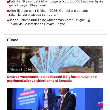
Fatih’te 19 yaşındaki Ali’nin bıçakla öldürüldüğü kavgaya ilişkin
■
gözaltı sayısı 10’a yükseldi
Altın fiyatları canlı 8 Nisan 2026: Güncel alış ve satış
■
rakamlarıyla piyasada son durum
Jadon Sancho’nun İlginç Antrenman Kararı: Küçük Lig
■
Takımıyla Çalışmalarına Devam Ediyor
Güncel
Ağustos 8, 2026
Onlarca vatandaşlık iptal edilecek! İki iş insanı tutuklandı,
gayrimenkuller ve şirketlerine el konuldu