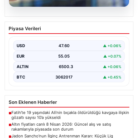
05.08.2026
Altın fiyatları canlı 8 Nisan 2026:
Piyasa Verileri
Güncel alış ve satış rakamlarıyla
piyasada son durum
USD
47.60
▲ +0.06%
Altın piyasası, son dönemlerde yaşanan jeopolitik
gelişmeler ve bölgesel barış umutlarıyla birlikte
EUR
55.05
▲ +0.07%
hareketli bir…
ALTIN
6500.3
▲ +0.06%
BTC
3062017
▲ +0.45%
Son Eklenen Haberler
Fatih’te 19 yaşındaki Ali’nin bıçakla öldürüldüğü kavgaya ilişkin
■
gözaltı sayısı 10’a yükseldi
Altın fiyatları canlı 8 Nisan 2026: Güncel alış ve satış
■
rakamlarıyla piyasada son durum
Jadon Sancho’nun İlginç Antrenman Kararı: Küçük Lig
■