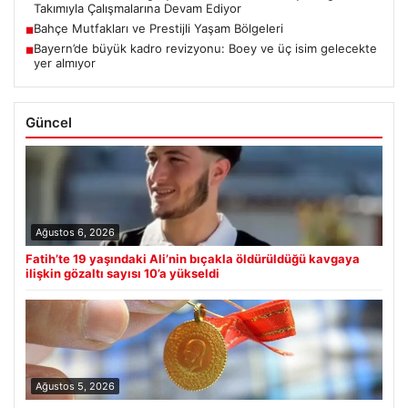
Takımıyla Çalışmalarına Devam Ediyor
Bahçe Mutfakları ve Prestijli Yaşam Bölgeleri
■
Bayern’de büyük kadro revizyonu: Boey ve üç isim gelecekte
■
yer almıyor
Güncel
Ağustos 6, 2026
Fatih’te 19 yaşındaki Ali’nin bıçakla öldürüldüğü kavgaya
ilişkin gözaltı sayısı 10’a yükseldi
Ağustos 5, 2026