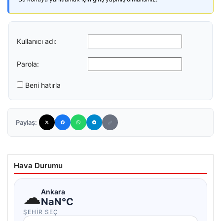
Kullanıcı adı:
Parola:
Beni hatırla
Paylaş:
Hava Durumu
☁
Ankara
NaN°C
ŞEHIR SEÇ