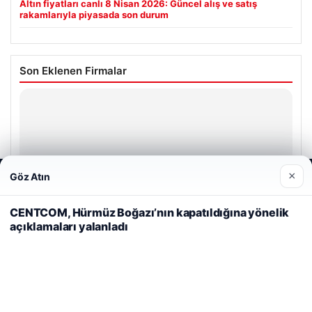
Altın fiyatları canlı 8 Nisan 2026: Güncel alış ve satış
rakamlarıyla piyasada son durum
Son Eklenen Firmalar
Prenses Night Club
Nisan 29, 2026
×
Göz Atın
Web sitemizi nasıl kullandığınızı daha iyi anlayabilmek,
deneyiminizi kişiselleştirmek ve geliştirmek amacıyla çerezler
kullanıyoruz.
Çerez Politikamız
CENTCOM, Hürmüz Boğazı’nın kapatıldığına yönelik
açıklamaları yalanladı
Reddet
Kabul Et
© 2026 Haber Ülke