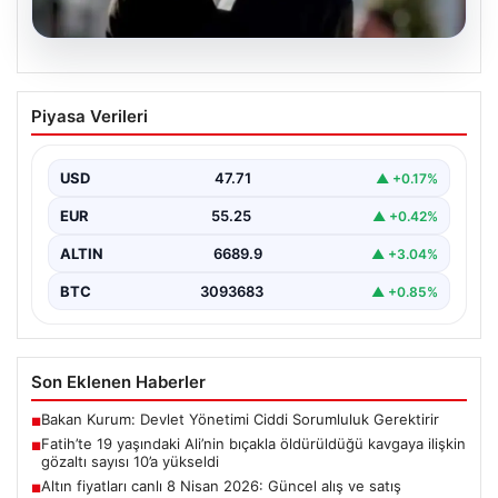
06.08.2026
Fatih’te 19 yaşındaki Ali’nin bıçakla
Piyasa Verileri
öldürüldüğü kavgaya ilişkin gözaltı
sayısı 10’a yükseldi
USD
47.71
▲ +0.17%
EUR
55.25
▲ +0.42%
ALTIN
6689.9
▲ +3.04%
BTC
3093683
▲ +0.85%
Son Eklenen Haberler
Bakan Kurum: Devlet Yönetimi Ciddi Sorumluluk Gerektirir
■
Fatih’te 19 yaşındaki Ali’nin bıçakla öldürüldüğü kavgaya ilişkin
■
gözaltı sayısı 10’a yükseldi
Altın fiyatları canlı 8 Nisan 2026: Güncel alış ve satış
■