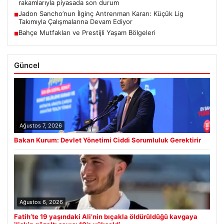
rakamlarıyla piyasada son durum
Jadon Sancho’nun İlginç Antrenman Kararı: Küçük Lig
■
Takımıyla Çalışmalarına Devam Ediyor
Bahçe Mutfakları ve Prestijli Yaşam Bölgeleri
■
Güncel
Ağustos 7, 2026
Bakan Kurum: Devlet Yönetimi Ciddi Sorumluluk Gerektirir
Ağustos 6, 2026
Fatih’te 19 yaşındaki Ali’nin bıçakla öldürüldüğü kavgaya