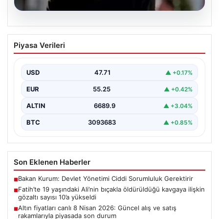
06.08.2026
Fatih’te 19 yaşındaki Ali’nin bıçakla
Piyasa Verileri
öldürüldüğü kavgaya ilişkin gözaltı
sayısı 10’a yükseldi
USD
47.71
▲ +0.17%
EUR
55.25
▲ +0.42%
ALTIN
6689.9
▲ +3.04%
BTC
3093683
▲ +0.85%
Son Eklenen Haberler
Bakan Kurum: Devlet Yönetimi Ciddi Sorumluluk Gerektirir
■
Fatih’te 19 yaşındaki Ali’nin bıçakla öldürüldüğü kavgaya ilişkin
■
gözaltı sayısı 10’a yükseldi
Altın fiyatları canlı 8 Nisan 2026: Güncel alış ve satış
■
rakamlarıyla piyasada son durum