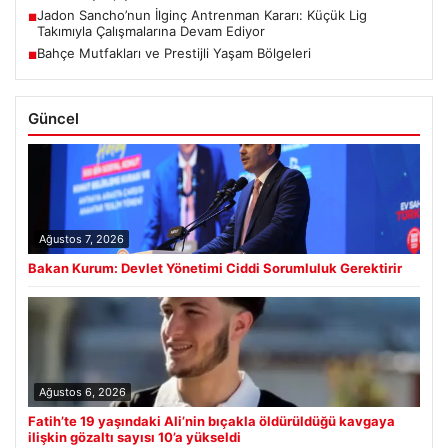
Jadon Sancho’nun İlginç Antrenman Kararı: Küçük Lig
■
Takımıyla Çalışmalarına Devam Ediyor
Bahçe Mutfakları ve Prestijli Yaşam Bölgeleri
■
Güncel
Ağustos 7, 2026
Bakan Kurum: Devlet Yönetimi Ciddi Sorumluluk Gerektirir
Ağustos 6, 2026
Fatih’te 19 yaşındaki Ali’nin bıçakla öldürüldüğü kavgaya
ilişkin gözaltı sayısı 10’a yükseldi