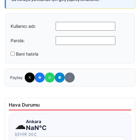
Kullanıcı adı:
Parola:
Beni hatırla
Paylaş:
Hava Durumu
☁
Ankara
NaN°C
ŞEHIR SEÇ