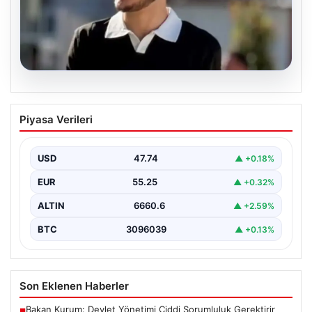
06.08.2026
Fatih’te 19 yaşındaki Ali’nin bıçakla
Piyasa Verileri
öldürüldüğü kavgaya ilişkin gözaltı
sayısı 10’a yükseldi
USD
47.74
▲ +0.18%
EUR
55.25
▲ +0.32%
ALTIN
6660.6
▲ +2.59%
BTC
3096039
▲ +0.13%
Son Eklenen Haberler
Bakan Kurum: Devlet Yönetimi Ciddi Sorumluluk Gerektirir
■