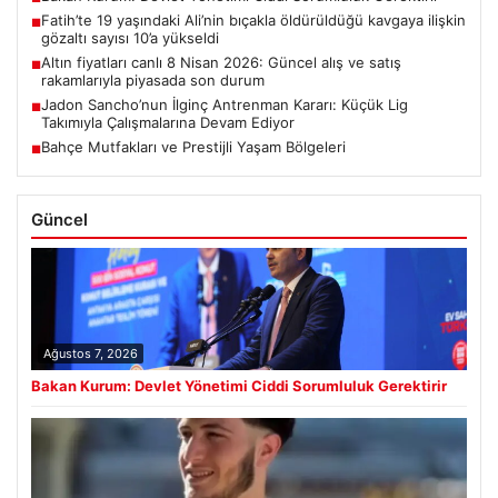
Fatih’te 19 yaşındaki Ali’nin bıçakla öldürüldüğü kavgaya ilişkin
■
gözaltı sayısı 10’a yükseldi
Altın fiyatları canlı 8 Nisan 2026: Güncel alış ve satış
■
rakamlarıyla piyasada son durum
Jadon Sancho’nun İlginç Antrenman Kararı: Küçük Lig
■
Takımıyla Çalışmalarına Devam Ediyor
Bahçe Mutfakları ve Prestijli Yaşam Bölgeleri
■
Güncel
Ağustos 7, 2026
Bakan Kurum: Devlet Yönetimi Ciddi Sorumluluk Gerektirir