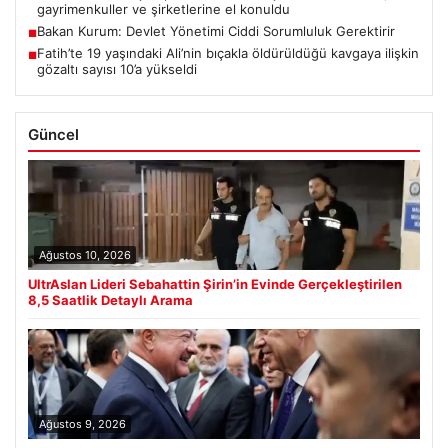
gayrimenkuller ve şirketlerine el konuldu
Bakan Kurum: Devlet Yönetimi Ciddi Sorumluluk Gerektirir
■
Fatih’te 19 yaşındaki Ali’nin bıçakla öldürüldüğü kavgaya ilişkin
■
gözaltı sayısı 10’a yükseldi
Güncel
Ağustos 10, 2026
UltrAslan Lideri Sebahattin Şirin’in Evinde Gerçekleştirilen
8,5 Saatlik Detaylı Arama
Ağustos 9, 2026