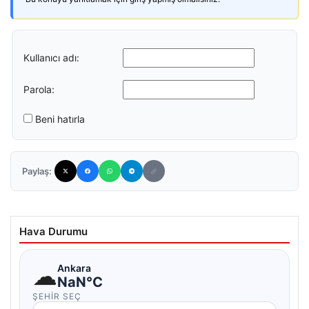
Kullanıcı adı:
Parola:
Beni hatırla
Paylaş:
Hava Durumu
☁
Ankara
NaN°C
ŞEHIR SEÇ