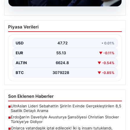
09.08.2026
Erdoğan’ın Davetiyle Avusturya
Piyasa Verileri
Şansölyesi Christian Stocker
Türkiye’ye Gidiyor
USD
47.72
• 0.01%
Türkiye ile Avusturya arasındaki diplomatik ilişkiler,
Cumhurbaşkanı Recep Tayyip Erdoğan’ın yoğun
EUR
55.13
▼ -0.11%
çabalarıyla yeni bir…
ALTIN
6624.8
▼ -0.54%
BTC
3079228
▼ -0.85%
Son Eklenen Haberler
UltrAslan Lideri Sebahattin Şirin’in Evinde Gerçekleştirilen 8,5
■
Saatlik Detaylı Arama
Erdoğan’ın Davetiyle Avusturya Şansölyesi Christian Stocker
■
Türkiye’ye Gidiyor
Onlarca vatandaşlık iptal edilecek! İki iş insanı tutuklandı,
■