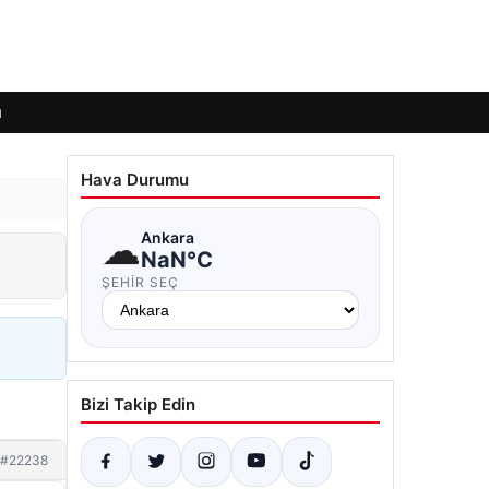
ı
Hava Durumu
☁
Ankara
NaN°C
ŞEHIR SEÇ
Bizi Takip Edin
#22238