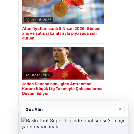
Ağustos 5, 2026
Altın fiyatları canlı 8 Nisan 2026: Güncel
alış ve satış rakamlarıyla piyasada son
durum
Ağustos 5, 2026
Jadon Sancho’nun İlginç Antrenman
Kararı: Küçük Lig Takımıyla Çalışmalarına
Devam Ediyor
×
Göz Atın
Son Eklenen Firmalar
Hastaş Beton