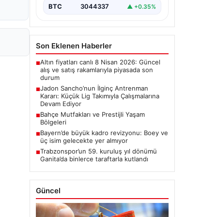
Jadon Sancho, kariyerine yeni…
BTC
3044337
▲ +0.35%
Son Eklenen Haberler
Altın fiyatları canlı 8 Nisan 2026: Güncel
■
alış ve satış rakamlarıyla piyasada son
durum
Jadon Sancho’nun İlginç Antrenman
■
Kararı: Küçük Lig Takımıyla Çalışmalarına
Devam Ediyor
Bahçe Mutfakları ve Prestijli Yaşam
■
Bölgeleri
Bayern’de büyük kadro revizyonu: Boey ve
■
üç isim gelecekte yer almıyor
Trabzonspor’un 59. kuruluş yıl dönümü
■
Ganita’da binlerce taraftarla kutlandı
Güncel