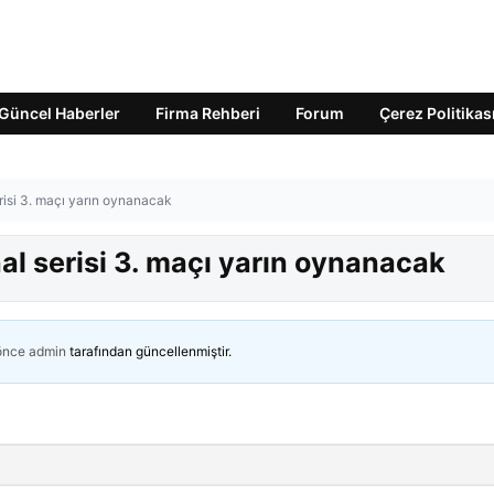
Güncel Haberler
Firma Rehberi
Forum
Çerez Politikas
erisi 3. maçı yarın oynanacak
nal serisi 3. maçı yarın oynanacak
 önce
admin
tarafından güncellenmiştir.