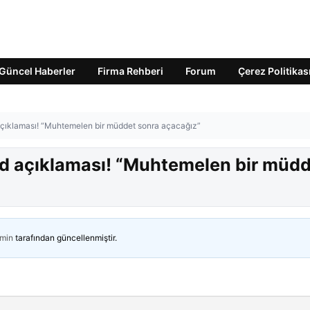
Güncel Haberler
Firma Rehberi
Forum
Çerez Politikas
çıklaması! “Muhtemelen bir müddet sonra açacağız”
rd açıklaması! “Muhtemelen bir müd
min
tarafından güncellenmiştir.