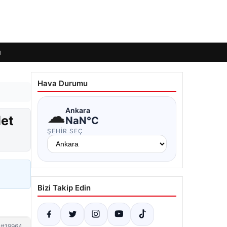
ı
Hava Durumu
☁
Ankara
det
NaN°C
ŞEHIR SEÇ
Bizi Takip Edin
#19964