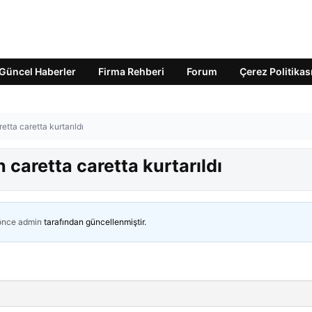
Güncel Haberler
Firma Rehberi
Forum
Çerez Politikas
tta caretta kurtarıldı
 caretta caretta kurtarıldı
 önce
admin
tarafından güncellenmiştir.