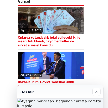
Güncel
Ağustos 8, 2026
Onlarca vatandaşlık iptal edilecek! İki iş
insanı tutuklandı, gayrimenkuller ve
şirketlerine el konuldu
Ağustos 7, 2026
Bakan Kurum: Devlet Yönetimi Ciddi
Sorumluluk Gerektirir
×
Göz Atın
Son Eklenen Firmalar