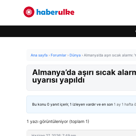
Ana sayfa
›
Forumlar
›
Dünya
›
Almanya’da aşırı sıcak alarmı: Y
Almanya’da aşırı sıcak alarm
uyarısı yapıldı
Bu konu 0 yanıt içerir, 1 izleyen vardır ve en son
1 ay 1 hafta 
1 yazı görüntüleniyor (toplam 1)
Haziran 27, 2026: 7:49 pm