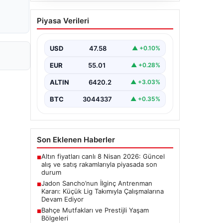
Bahçe Mutfakları ve
Piyasa Verileri
Prestijli Yaşam Bölgeleri
Doğal hava yaşamı günümüzde ciddi
bir gelişim sürdürmektedir. Baştan
USD
47.58
▲ +0.10%
başa özel evlerde bulunan
kullanıcılar,…
EUR
55.01
▲ +0.28%
ALTIN
6420.2
▲ +3.03%
BTC
3044337
▲ +0.35%
Son Eklenen Haberler
Altın fiyatları canlı 8 Nisan 2026: Güncel
■
alış ve satış rakamlarıyla piyasada son
durum
Jadon Sancho’nun İlginç Antrenman
■
Kararı: Küçük Lig Takımıyla Çalışmalarına
Devam Ediyor
Bahçe Mutfakları ve Prestijli Yaşam
■
Bölgeleri