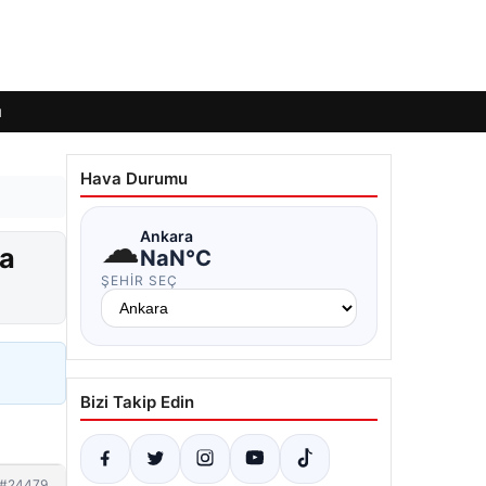
ı
Hava Durumu
☁
Ankara
ma
NaN°C
ŞEHIR SEÇ
Bizi Takip Edin
#24479