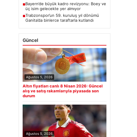
Bayern’de büyük kadro revizyonu: Boey ve
■
üç isim gelecekte yer almıyor
Trabzonspor’un 59. kuruluş yıl dönümü
■
Ganita’da binlerce taraftarla kutlandı
Güncel
Ağustos 5, 2026
Altın fiyatları canlı 8 Nisan 2026: Güncel
alış ve satış rakamlarıyla piyasada son
durum
Ağustos 5, 2026