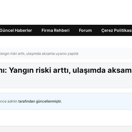
Güncel Haberler
Firma Rehberi
Forum
Çerez Politikas
angın riski arttı, ulaşımda aksama uyarısı yapıldı
ı: Yangın riski arttı, ulaşımda aksa
önce
admin
tarafından güncellenmiştir.