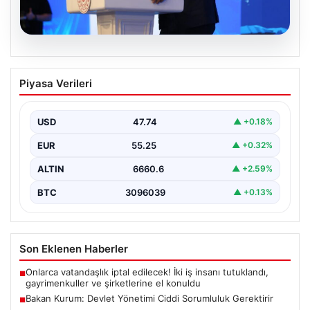
07.08.2026
Bakan Kurum: Devlet Yönetimi Ciddi
Piyasa Verileri
Sorumluluk Gerektirir
Çevre, Şehircilik ve İklim Değişikliği Bakanı Murat
Kurum, gerçekleştirdiği konuşmada devlet yönetiminin
USD
47.74
▲ +0.18%
ve büyük…
EUR
55.25
▲ +0.32%
ALTIN
6660.6
▲ +2.59%
BTC
3096039
▲ +0.13%
Son Eklenen Haberler
Onlarca vatandaşlık iptal edilecek! İki iş insanı tutuklandı,
■
gayrimenkuller ve şirketlerine el konuldu
Bakan Kurum: Devlet Yönetimi Ciddi Sorumluluk Gerektirir
■