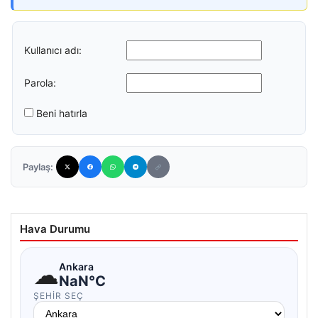
Kullanıcı adı:
Parola:
Beni hatırla
Paylaş:
Hava Durumu
☁
Ankara
NaN°C
ŞEHIR SEÇ