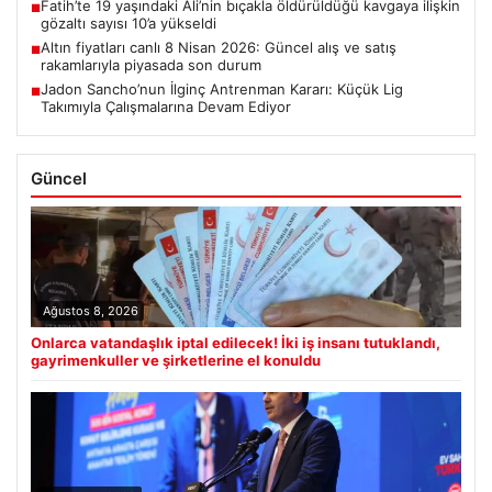
Fatih’te 19 yaşındaki Ali’nin bıçakla öldürüldüğü kavgaya ilişkin
■
gözaltı sayısı 10’a yükseldi
Altın fiyatları canlı 8 Nisan 2026: Güncel alış ve satış
■
rakamlarıyla piyasada son durum
Jadon Sancho’nun İlginç Antrenman Kararı: Küçük Lig
■
Takımıyla Çalışmalarına Devam Ediyor
Güncel
Ağustos 8, 2026
Onlarca vatandaşlık iptal edilecek! İki iş insanı tutuklandı,
gayrimenkuller ve şirketlerine el konuldu