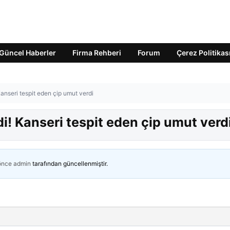
Güncel Haberler
Firma Rehberi
Forum
Çerez Politikas
 Kanseri tespit eden çip umut verdi
ldi! Kanseri tespit eden çip umut verd
 önce
admin
tarafından güncellenmiştir.