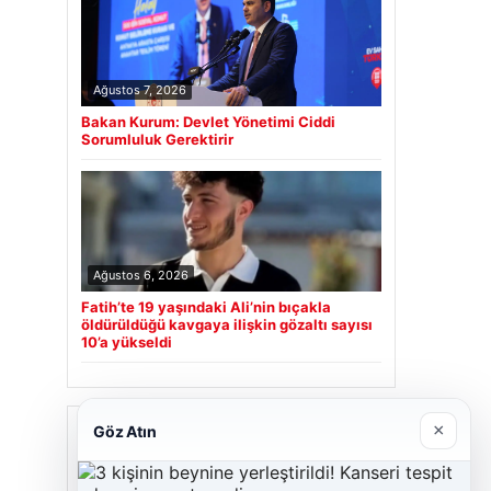
Ağustos 7, 2026
Bakan Kurum: Devlet Yönetimi Ciddi
Sorumluluk Gerektirir
Ağustos 6, 2026
Fatih’te 19 yaşındaki Ali’nin bıçakla
öldürüldüğü kavgaya ilişkin gözaltı sayısı
10’a yükseldi
Son Eklenen Firmalar
×
Göz Atın