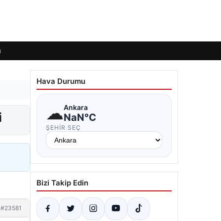
ı
Hava Durumu
☁
Ankara
i
NaN°C
ŞEHIR SEÇ
Bizi Takip Edin
#23581