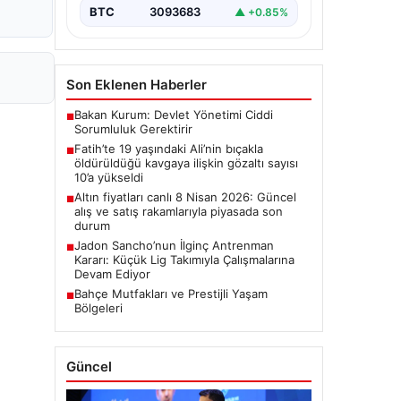
BTC
3093683
▲ +0.85%
Son Eklenen Haberler
Bakan Kurum: Devlet Yönetimi Ciddi
■
Sorumluluk Gerektirir
Fatih’te 19 yaşındaki Ali’nin bıçakla
■
öldürüldüğü kavgaya ilişkin gözaltı sayısı
10’a yükseldi
Altın fiyatları canlı 8 Nisan 2026: Güncel
■
alış ve satış rakamlarıyla piyasada son
durum
Jadon Sancho’nun İlginç Antrenman
■
Kararı: Küçük Lig Takımıyla Çalışmalarına
Devam Ediyor
Bahçe Mutfakları ve Prestijli Yaşam
■
Bölgeleri
Güncel