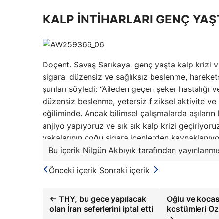
KALP İNTİHARLARI GENÇ YAŞ
Doçent. Savaş Sarıkaya, genç yaşta kalp krizi va
sigara, düzensiz ve sağlıksız beslenme, harekets
şunları söyledi: “Aileden geçen şeker hastalığı ve
düzensiz beslenme, yetersiz fiziksel aktivite ve s
eğiliminde. Ancak bilimsel çalışmalarda aşıların 
anjiyo yapıyoruz ve sık sık kalp krizi geçiriyoru
vakalarının çoğu sigara içenlerden kaynaklanıyo
Bu içerik Nilgün Akbıyık tarafından yayınlanmış
Önceki içerik
Sonraki içerik
← THY, bu gece yapılacak
Oğlu ve kocası
olan İran seferlerini iptal etti
kostümleri Oz
→