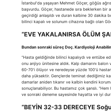
İstanbul'da yaşayan Mehmet Göçer, göğüs ağrısı 
başvurdu. Göçer, hastanede sıra beklerken bir a
geçirdiği anlaşıldı ve duran kalbine 30 dakika 
bilinci kapalı ve solunum cihazına bağlı olan Gö
“EVE YAKALANIRSA ÖLÜM ŞAN
Bundan sonraki süreç Doç. Kardiyoloji Anabilim 
“Hasta geldiğinde bilinci kapalıydı ve entübe ed
onu anjiyo ünitesine aldık. Kalp damarını balon v
60-70'i ölüyor ve neredeyse yüzde 100'ü hastan
daha yüksektir. Gençlerde teminat dediğimiz ka
damarlar aniden tıkanır ve kalbin kendini koru
sonuçlanabiliyor. Bu hastamız çok şanslı. “He
ve sonraki deneme sayesinde hayatta ve iyi du
“BEYİN 32-33 DERECEYE Soğ