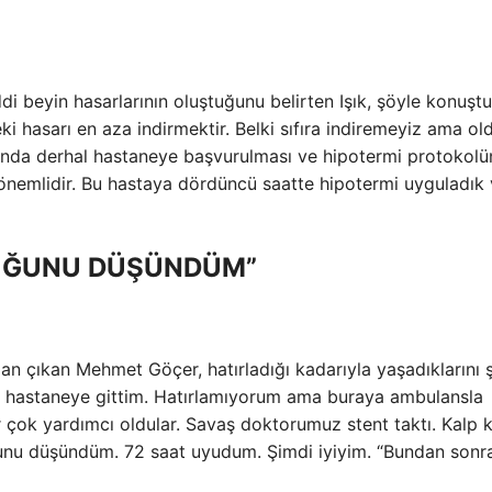
ddi beyin hasarlarının oluştuğunu belirten Işık, şöyle konuştu
i hasarı en aza indirmektir. Belki sıfıra indiremeyiz ama o
umunda derhal hastaneye başvurulması ve hipotermi protokol
önemlidir. Bu hastaya dördüncü saatte hipotermi uyguladık v
DUĞUNU DÜŞÜNDÜM”
 çıkan Mehmet Göçer, hatırladığı kadarıyla yaşadıklarını 
le hastaneye gittim. Hatırlamıyorum ama buraya ambulansla
 çok yardımcı oldular. Savaş doktorumuz stent taktı. Kalp k
ğunu düşündüm. 72 saat uyudum. Şimdi iyiyim. “Bundan sonr