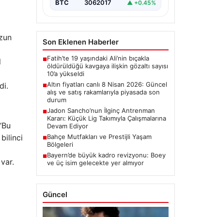
BTC
3062017
▲ +0.45%
uzun
Son Eklenen Haberler
Fatih’te 19 yaşındaki Ali’nin bıçakla
■
l
öldürüldüğü kavgaya ilişkin gözaltı sayısı
10’a yükseldi
Altın fiyatları canlı 8 Nisan 2026: Güncel
di.
■
alış ve satış rakamlarıyla piyasada son
durum
Jadon Sancho’nun İlginç Antrenman
■
Kararı: Küçük Lig Takımıyla Çalışmalarına
“Bu
Devam Ediyor
bilinci
Bahçe Mutfakları ve Prestijli Yaşam
■
Bölgeleri
Bayern’de büyük kadro revizyonu: Boey
■
 var.
ve üç isim gelecekte yer almıyor
Güncel