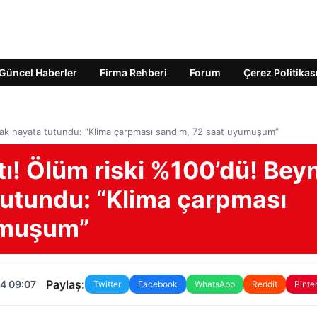
Güncel Haberler
Firma Rehberi
Forum
Çerez Politikas
ularak hayata tutundu: “Klima çarpması sandım, 72 saat uyumuşum”
ttı! Ölüm riski %100’dü! Beyn
tutundu: “Klima çarpması
umuşum”
Paylaş:
4 09:07
Twitter
Facebook
WhatsApp
Reddit
Pinte