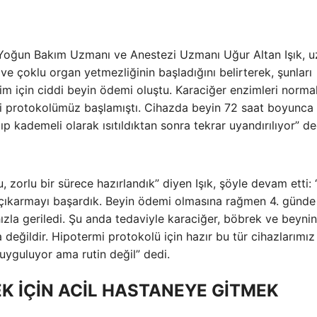
n Yoğun Bakım Uzmanı ve Anestezi Uzmanı Uğur Altan Işık, 
e çoklu organ yetmezliğinin başladığını belirterek, şunları
im için ciddi beyin ödemi oluştu. Karaciğer enzimleri norma
rmi protokolümüz başlamıştı. Cihazda beyin 72 saat boyunca
p kademeli olarak ısıtıldıktan sonra tekrar uyandırılıyor” de
 zorlu bir sürece hazırlandık” diyen Işık, şöyle devam etti: 
çıkarmayı başardık. Beyin ödemi olmasına rağmen 4. günde 
ızla geriledi. Şu anda tedaviyle karaciğer, böbrek ve beynin
a değildir. Hipotermi protokolü için hazır bu tür cihazlarımız
uyguluyor ama rutin değil” dedi.
K İÇİN ACİL HASTANEYE GİTMEK