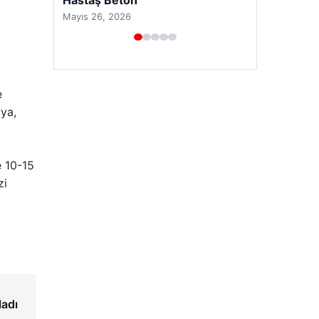
e
aya,
e 10-15
zi
Prenses Night Club
Nisan 29, 2026
ladı