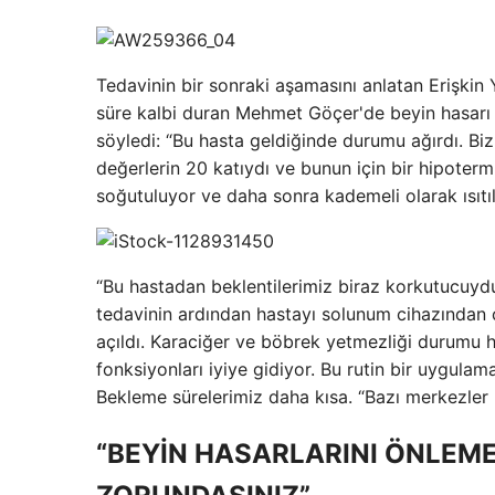
Tedavinin bir sonraki aşamasını anlatan Erişki
süre kalbi duran Mehmet Göçer'de beyin hasarı v
söyledi: “Bu hasta geldiğinde durumu ağırdı. Biz
değerlerin 20 katıydı ve bunun için bir hipote
soğutuluyor ve daha sonra kademeli olarak ısıtılı
“Bu hastadan beklentilerimiz biraz korkutucuydu,
tedavinin ardından hastayı solunum cihazından 
açıldı. Karaciğer ve böbrek yetmezliği durumu h
fonksiyonları iyiye gidiyor. Bu rutin bir uygulam
Bekleme sürelerimiz daha kısa. “Bazı merkezler 
“BEYİN HASARLARINI ÖNLEME