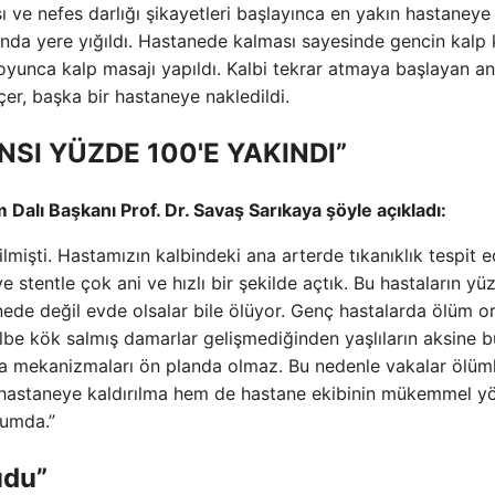
ve nefes darlığı şikayetleri başlayınca en yakın hastaneye
nda yere yığıldı. Hastanede kalması sayesinde gencin kalp k
boyunca kalp masajı yapıldı. Kalbi tekrar atmaya başlayan a
çer, başka bir hastaneye nakledildi.
SI YÜZDE 100'E YAKINDI”
Dalı Başkanı Prof. Dr. Savaş Sarıkaya şöyle açıkladı:
ilmişti. Hastamızın kalbindeki ana arterde tıkanıklık tespit 
e stentle çok ani ve hızlı bir şekilde açtık. Bu hastaların yü
ede değil evde olsalar bile ölüyor. Genç hastalarda ölüm or
lbe kök salmış damarlar gelişmediğinden yaşlıların aksine b
ma mekanizmaları ön planda olmaz. Bu nedenle vakalar ölüm
m hastaneye kaldırılma hem de hastane ekibinin mükemmel y
rumda.”
udu”