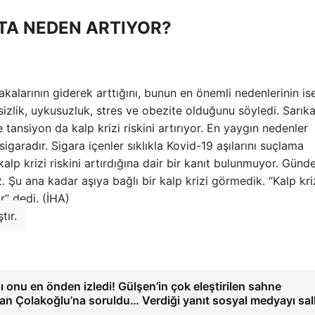
TA NEDEN ARTIYOR?
kalarının giderek arttığını, bunun en önemli nedenlerinin is
izlik, uykusuzluk, stres ve obezite olduğunu söyledi. Sarık
 tansiyon da kalp krizi riskini artırıyor. En yaygın nedenler
igaradır. Sigara içenler sıklıkla Kovid-19 aşılarını suçlama
kalp krizi riskini artırdığına dair bir kanıt bulunmuyor. Günd
z. Şu ana kadar aşıya bağlı bir kalp krizi görmedik. “Kalp kri
r” dedi. (İHA)
tır.
 onu en önden izledi! Gülşen’in çok eleştirilen sahne
an Çolakoğlu’na soruldu… Verdiği yanıt sosyal medyayı sal