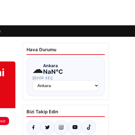
ı
Hava Durumu
☁
Ankara
i
NaN°C
ŞEHIR SEÇ
Bizi Takip Edin
rest