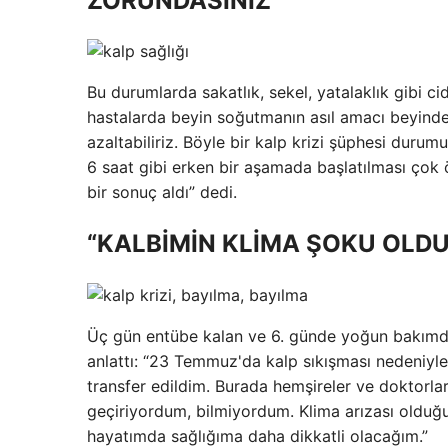
ZORUNDASINIZ”
Bu durumlarda sakatlık, sekel, yatalaklık gibi ci
hastalarda beyin soğutmanın asıl amacı beyindek
azaltabiliriz. Böyle bir kalp krizi şüphesi dur
6 saat gibi erken bir aşamada başlatılması çok 
bir sonuç aldı” dedi.
“KALBİMİN KLİMA ŞOKU OL
Üç gün entübe kalan ve 6. günde yoğun bakımdan
anlattı: “23 Temmuz'da kalp sıkışması nedeniy
transfer edildim. Burada hemşireler ve doktorlar
geçiriyordum, bilmiyordum. Klima arızası oldu
hayatımda sağlığıma daha dikkatli olacağım.”