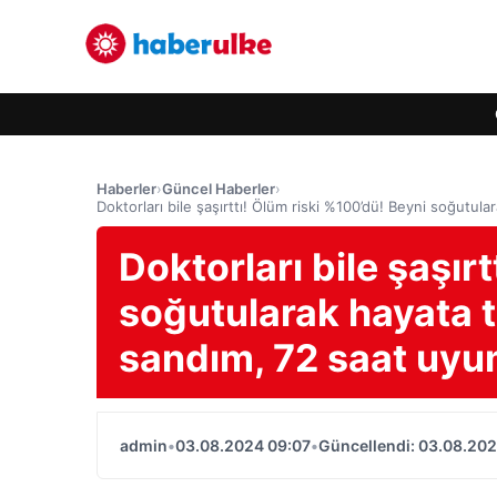
Haberler
›
Güncel Haberler
›
Doktorları bile şaşırttı! Ölüm riski %100’dü! Beyni soğut
Doktorları bile şaşır
soğutularak hayata 
sandım, 72 saat uy
admin
•
03.08.2024 09:07
•
Güncellendi: 03.08.202