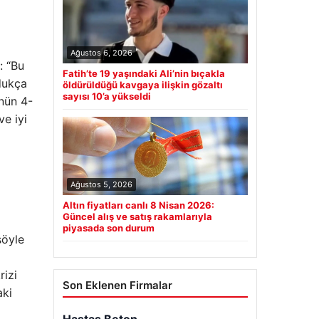
Ağustos 6, 2026
: “Bu
Fatih’te 19 yaşındaki Ali’nin bıçakla
ldukça
öldürüldüğü kavgaya ilişkin gözaltı
sayısı 10’a yükseldi
ünün 4-
e iyi
Ağustos 5, 2026
Altın fiyatları canlı 8 Nisan 2026:
Güncel alış ve satış rakamlarıyla
piyasada son durum
şöyle
rizi
Son Eklenen Firmalar
aki