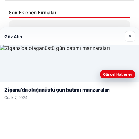
Son Eklenen Firmalar
Prenses Night Club
Nisan 29, 2026
×
Göz Atın
Web sitemizi nasıl kullandığınızı daha iyi anlayabilmek,
Güncel Haberler
deneyiminizi kişiselleştirmek ve geliştirmek amacıyla çerezler
© 2026 Haber Ülke
kullanıyoruz.
Çerez Politikamız
Zigana’da olağanüstü gün batımı manzaraları
Reddet
Kabul Et
cio
Ocak 7, 2024