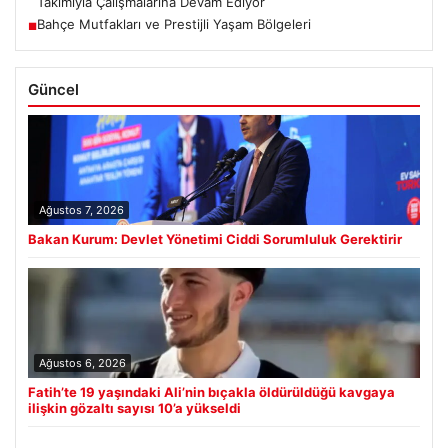
Takımıyla Çalışmalarına Devam Ediyor
Bahçe Mutfakları ve Prestijli Yaşam Bölgeleri
■
Güncel
Ağustos 7, 2026
Bakan Kurum: Devlet Yönetimi Ciddi Sorumluluk Gerektirir
Ağustos 6, 2026
Fatih’te 19 yaşındaki Ali’nin bıçakla öldürüldüğü kavgaya
ilişkin gözaltı sayısı 10’a yükseldi