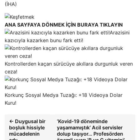
(İHA)
ANA SAYFAYA DÖNMEK İÇİN BURAYA TIKLAYIN
Arazisini
kazıcıyla kazarken bunu fark etti!
Kontrollerden kaçan sürücüye akıllara durgunluk veren
ceza!
Korkunç Sosyal Medya Tuzağı: +18 Videoya Dolar
Kuru!
← Duygusal bir
‘Kovid-19 döneminde
boşluk hissiyle
yaşamamıştık’ Acil servisler
mücadelenin
dolup taşıyor… Profesörden
adı:
önemli uyarı ‘B ve C vitamini’