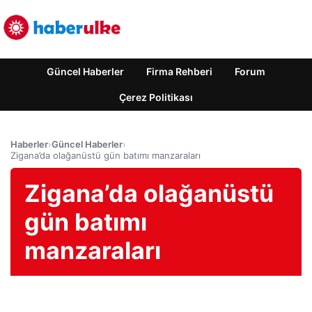
Güncel Haberler
Firma Rehberi
Forum
Çerez Politikası
Haberler
›
Güncel Haberler
›
Zigana’da olağanüstü gün batımı manzaraları
Zigana’da olağanüstü
gün batımı
manzaraları