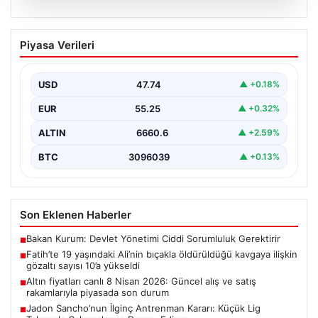
06.08.2026
Fatih’te 19 yaşındaki Ali’nin bıçakla
Piyasa Verileri
öldürüldüğü kavgaya ilişkin gözaltı
sayısı 10’a yükseldi
USD
47.74
▲ +0.18%
EUR
55.25
▲ +0.32%
ALTIN
6660.6
▲ +2.59%
BTC
3096039
▲ +0.13%
Son Eklenen Haberler
Bakan Kurum: Devlet Yönetimi Ciddi Sorumluluk Gerektirir
■
Fatih’te 19 yaşındaki Ali’nin bıçakla öldürüldüğü kavgaya ilişkin
■
gözaltı sayısı 10’a yükseldi
Altın fiyatları canlı 8 Nisan 2026: Güncel alış ve satış
■
rakamlarıyla piyasada son durum
Jadon Sancho’nun İlginç Antrenman Kararı: Küçük Lig
■