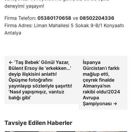
deneyimi yaşayın!
Firma Telefon:
05380170658
ve
08502204336
Firma Adres: Liman Mahallesi 5 Sokak 9-B/1 Konyaaltı
Antalya
← ‘Taş Bebek’ Gönül Yazar,
İspanya
Bülent Ersoy ile ‘erkekken…’
Gürcistan’ı farklı
deyip ilişkisini anlattı!
mağlup etti,
Öpüşme fotoğrafını
çeyrek finalde
yayınlayıp sözleriyle şaşırttı!
Almanya’nın
‘Nasıl yapışmışız, vantuz
rakibi oldu!2024
balığı gibi’
Avrupa
Şampiyonası →
Tavsiye Edilen Haberler