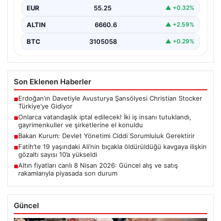
EUR
55.25
▲ +0.32%
ALTIN
6660.6
▲ +2.59%
BTC
3105058
▲ +0.29%
Son Eklenen Haberler
Erdoğan’ın Davetiyle Avusturya Şansölyesi Christian Stocker
■
Türkiye’ye Gidiyor
Onlarca vatandaşlık iptal edilecek! İki iş insanı tutuklandı,
■
gayrimenkuller ve şirketlerine el konuldu
Bakan Kurum: Devlet Yönetimi Ciddi Sorumluluk Gerektirir
■
Fatih’te 19 yaşındaki Ali’nin bıçakla öldürüldüğü kavgaya ilişkin
■
gözaltı sayısı 10’a yükseldi
Altın fiyatları canlı 8 Nisan 2026: Güncel alış ve satış
■
rakamlarıyla piyasada son durum
Güncel