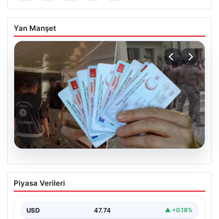
Yan Manşet
08.08.2026
Onlarca vatandaşlık iptal edilecek! İki iş
Piyasa Verileri
insanı tutuklandı, gayrimenkuller ve
şirketlerine el konuldu
USD
47.74
▲ +0.18%