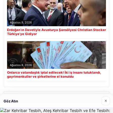
Ağustos 9, 2026
Erdoğan’ın Davetiyle Avusturya Şansölyesi Christian Stocker
Türkiye’ye Gidiyor
Ağustos 8, 2026
Onlarca vatandaşlık iptal edilecek! İki iş insanı tutuklandı,
gayrimenkuller ve şirketlerine el konuldu
Son Eklenen Firmalar
×
Göz Atın
Prenses Night Club