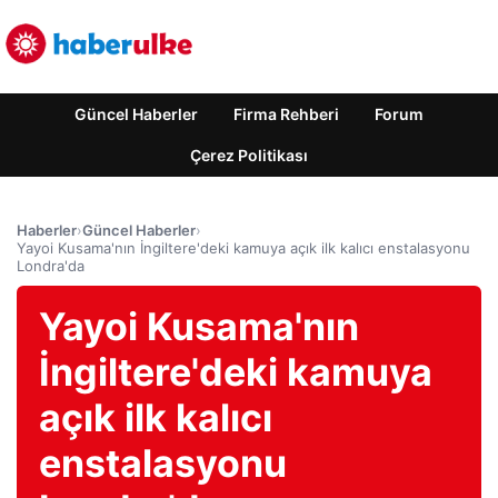
Güncel Haberler
Firma Rehberi
Forum
Çerez Politikası
Haberler
›
Güncel Haberler
›
Yayoi Kusama'nın İngiltere'deki kamuya açık ilk kalıcı enstalasyonu
Londra'da
Yayoi Kusama'nın
İngiltere'deki kamuya
açık ilk kalıcı
enstalasyonu