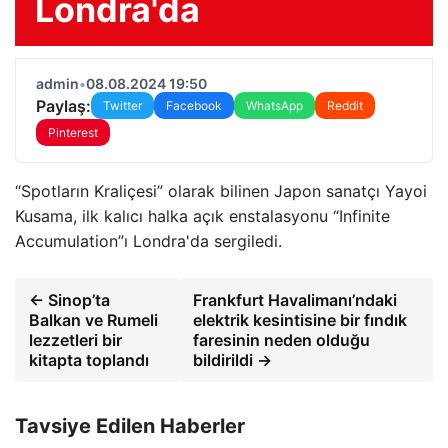
Londra'da
admin
•
08.08.2024 19:50
Paylaş:
Twitter
Facebook
WhatsApp
Reddit
Pinterest
“Spotların Kraliçesi” olarak bilinen Japon sanatçı Yayoi
Kusama, ilk kalıcı halka açık enstalasyonu “Infinite
Accumulation”ı Londra'da sergiledi.
← Sinop’ta
Frankfurt Havalimanı’ndaki
Balkan ve Rumeli
elektrik kesintisine bir fındık
lezzetleri bir
faresinin neden olduğu
kitapta toplandı
bildirildi →
Tavsiye Edilen Haberler