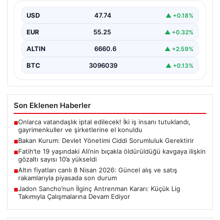
Çevre, Şehircilik ve İklim Değişikliği Bakanı Murat
Kurum, gerçekleştirdiği konuşmada devlet yönetiminin
USD
47.74
▲ +0.18%
ve büyük…
EUR
55.25
▲ +0.32%
ALTIN
6660.6
▲ +2.59%
BTC
3096039
▲ +0.13%
Son Eklenen Haberler
Onlarca vatandaşlık iptal edilecek! İki iş insanı tutuklandı,
■
gayrimenkuller ve şirketlerine el konuldu
Bakan Kurum: Devlet Yönetimi Ciddi Sorumluluk Gerektirir
■
Fatih’te 19 yaşındaki Ali’nin bıçakla öldürüldüğü kavgaya ilişkin
■
gözaltı sayısı 10’a yükseldi
Altın fiyatları canlı 8 Nisan 2026: Güncel alış ve satış
■
rakamlarıyla piyasada son durum
Jadon Sancho’nun İlginç Antrenman Kararı: Küçük Lig
■
Takımıyla Çalışmalarına Devam Ediyor