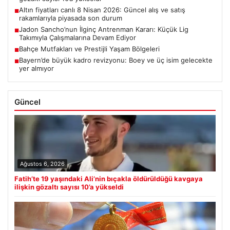
Altın fiyatları canlı 8 Nisan 2026: Güncel alış ve satış
■
rakamlarıyla piyasada son durum
Jadon Sancho’nun İlginç Antrenman Kararı: Küçük Lig
■
Takımıyla Çalışmalarına Devam Ediyor
Bahçe Mutfakları ve Prestijli Yaşam Bölgeleri
■
Bayern’de büyük kadro revizyonu: Boey ve üç isim gelecekte
■
yer almıyor
Güncel
Ağustos 6, 2026
Fatih’te 19 yaşındaki Ali’nin bıçakla öldürüldüğü kavgaya
ilişkin gözaltı sayısı 10’a yükseldi