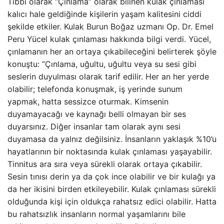
Tıbbi olarak “Çınlama” olarak bilinen kulak çınlaması
kalıcı hale geldiğinde kişilerin yaşam kalitesini ciddi
şekilde etkiler. Kulak Burun Boğaz uzmanı Op. Dr. Emel
Peru Yücel kulak çınlaması hakkında bilgi verdi. Yücel,
çınlamanın her an ortaya çıkabileceğini belirterek şöyle
konuştu: “Çınlama, uğultu, uğultu veya su sesi gibi
seslerin duyulması olarak tarif edilir. Her an her yerde
olabilir; telefonda konuşmak, iş yerinde sunum
yapmak, hatta sessizce oturmak. Kimsenin
duyamayacağı ve kaynağı belli olmayan bir ses
duyarsınız. Diğer insanlar tam olarak aynı sesi
duyamasa da yalnız değilsiniz. İnsanların yaklaşık %10’u
hayatlarının bir noktasında kulak çınlaması yaşayabilir.
Tinnitus ara sıra veya sürekli olarak ortaya çıkabilir.
Sesin tınısı derin ya da çok ince olabilir ve bir kulağı ya
da her ikisini birden etkileyebilir. Kulak çınlaması sürekli
olduğunda kişi için oldukça rahatsız edici olabilir. Hatta
bu rahatsızlık insanların normal yaşamlarını bile