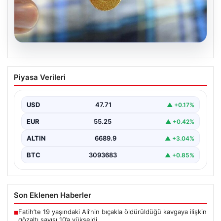
05.08.2026
Altın fiyatları canlı 8 Nisan 2026:
Piyasa Verileri
Güncel alış ve satış rakamlarıyla
piyasada son durum
USD
47.71
▲ +0.17%
Altın piyasası, son dönemlerde yaşanan jeopolitik
gelişmeler ve bölgesel barış umutlarıyla birlikte
EUR
55.25
▲ +0.42%
hareketli bir…
ALTIN
6689.9
▲ +3.04%
BTC
3093683
▲ +0.85%
Son Eklenen Haberler
Fatih’te 19 yaşındaki Ali’nin bıçakla öldürüldüğü kavgaya ilişkin
■
gözaltı sayısı 10’a yükseldi