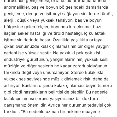
borusunun genişlemesi, orta kulak atardamarlarında
anormallikler, baş ve boyun bölgesindeki damarlarda
genişleme, denge ve işitmeyi sağlayan sinirlerde tümör,
alerji , düşük veya yüksek tansiyon, baş ve boyun
bölgesine gelen felçler, boyunda kireçlenme, bazı
ilaçlar, şeker hastalığı ve tiroid hastalığı. İç kulaktaki
işitme sinirlerinde hasar; Özellikle yaşlılıkta ortaya
çıkar. Günümüzde kulak çınlamasının bir diğer yaygın
nedeni ise yüksek sestir. Ne yazık ki pek çok kişi
endüstriyel gürültünün, yangın alarmının, yüksek sesli
müziğin ve diğer seslerin ne kadar zararlı olduğunun
farkında değil veya umursamıyor. Stereo kulaklıkla
yüksek ses seviyesinde müzik dinlemek riski daha da
artırıyor. Bunların dışında kulak çınlaması beyin tümörü
gibi ciddi hastalıkların belirtisi de olabilir. Bu nedenle
kulak çınlaması sorunu yaşıyorsanız bir doktora
danışmanız önemlidir. Ayrıca her durumun tedavisi çok
farklıdır. “Bu nedenle uzman bir hekime muayene