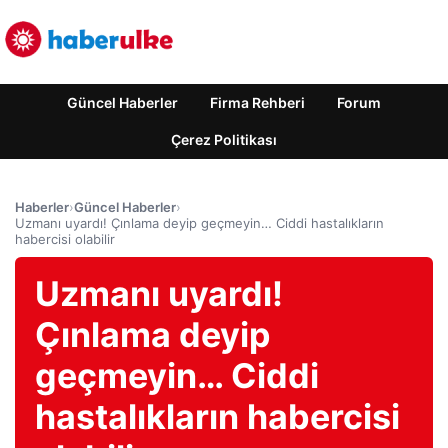
Güncel Haberler
Firma Rehberi
Forum
Çerez Politikası
Haberler
›
Güncel Haberler
›
Uzmanı uyardı! Çınlama deyip geçmeyin… Ciddi hastalıkların
habercisi olabilir
Uzmanı uyardı!
Çınlama deyip
geçmeyin… Ciddi
hastalıkların habercisi