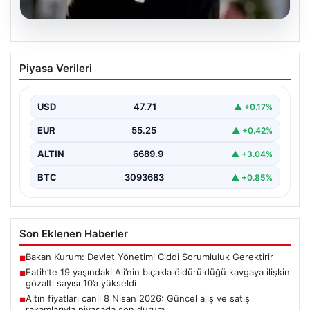
06.08.2026
Fatih’te 19 yaşındaki Ali’nin bıçakla
Piyasa Verileri
öldürüldüğü kavgaya ilişkin gözaltı
sayısı 10’a yükseldi
USD
47.71
▲ +0.17%
EUR
55.25
▲ +0.42%
ALTIN
6689.9
▲ +3.04%
BTC
3093683
▲ +0.85%
Son Eklenen Haberler
Bakan Kurum: Devlet Yönetimi Ciddi Sorumluluk Gerektirir
■
Fatih’te 19 yaşındaki Ali’nin bıçakla öldürüldüğü kavgaya ilişkin
■
gözaltı sayısı 10’a yükseldi
Altın fiyatları canlı 8 Nisan 2026: Güncel alış ve satış
■
rakamlarıyla piyasada son durum