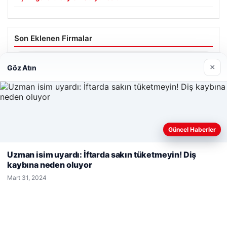
Son Eklenen Firmalar
Prenses Night Club
×
Göz Atın
Nisan 29, 2026
Güncel Haberler
Web sitemizi nasıl kullandığınızı daha iyi anlayabilmek,
deneyiminizi kişiselleştirmek ve geliştirmek amacıyla çerezler
Uzman isim uyardı: İftarda sakın tüketmeyin! Diş
© 2026 Haber Ülke
kullanıyoruz.
Çerez Politikamız
kaybına neden oluyor
Reddet
Kabul Et
cio
Mart 31, 2024