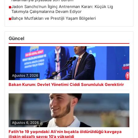
Jadon Sancho’nun İlginç Antrenman Kararı: Küçük Lig
■
Takımıyla Çalışmalarına Devam Ediyor
Bahçe Mutfakları ve Prestijli Yaşam Bölgeleri
■
Güncel
Ağustos 7, 2026
Bakan Kurum: Devlet Yönetimi Ciddi Sorumluluk Gerektirir
Ağustos 6, 2026
Fatih’te 19 yaşındaki Ali’nin bıçakla öldürüldüğü kavgaya
ilişkin gözaltı sayısı 10’a yükseldi