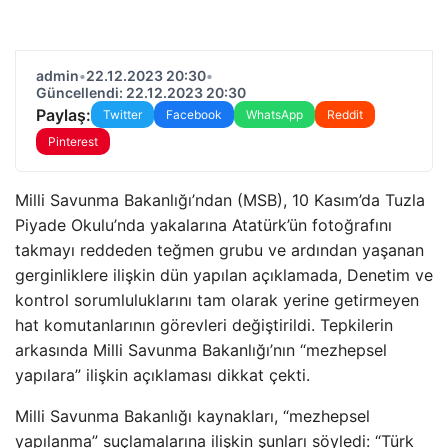
admin
•
22.12.2023 20:30
•
Güncellendi: 22.12.2023 20:30
Paylaş:
Twitter
Facebook
WhatsApp
Reddit
Pinterest
Milli Savunma Bakanlığı’ndan (MSB), 10 Kasım’da Tuzla
Piyade Okulu’nda yakalarına Atatürk’ün fotoğrafını
takmayı reddeden teğmen grubu ve ardından yaşanan
gerginliklere ilişkin dün yapılan açıklamada, Denetim ve
kontrol sorumluluklarını tam olarak yerine getirmeyen
hat komutanlarının görevleri değiştirildi. Tepkilerin
arkasında Milli Savunma Bakanlığı’nın “mezhepsel
yapılara” ilişkin açıklaması dikkat çekti.
Milli Savunma Bakanlığı kaynakları, “mezhepsel
yapılanma” suçlamalarına ilişkin şunları söyledi: “Türk