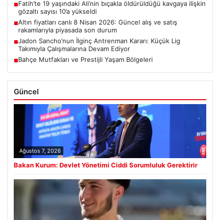
Fatih’te 19 yaşındaki Ali’nin bıçakla öldürüldüğü kavgaya ilişkin
■
gözaltı sayısı 10’a yükseldi
Altın fiyatları canlı 8 Nisan 2026: Güncel alış ve satış
■
rakamlarıyla piyasada son durum
Jadon Sancho’nun İlginç Antrenman Kararı: Küçük Lig
■
Takımıyla Çalışmalarına Devam Ediyor
Bahçe Mutfakları ve Prestijli Yaşam Bölgeleri
■
Güncel
Ağustos 7, 2026
Bakan Kurum: Devlet Yönetimi Ciddi Sorumluluk Gerektirir