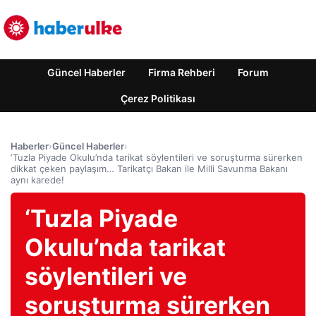
Güncel Haberler
Firma Rehberi
Forum
Çerez Politikası
Haberler
›
Güncel Haberler
›
‘Tuzla Piyade Okulu’nda tarikat söylentileri ve soruşturma sürerken
dikkat çeken paylaşım… Tarikatçı Bakan ile Milli Savunma Bakanı
aynı karede!
‘Tuzla Piyade
Okulu’nda tarikat
söylentileri ve
soruşturma sürerken