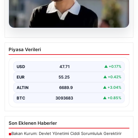
06.08.2026
Fatih’te 19 yaşındaki Ali’nin bıçakla
Piyasa Verileri
öldürüldüğü kavgaya ilişkin gözaltı
sayısı 10’a yükseldi
USD
47.71
▲ +0.17%
EUR
55.25
▲ +0.42%
ALTIN
6689.9
▲ +3.04%
BTC
3093683
▲ +0.85%
Son Eklenen Haberler
Bakan Kurum: Devlet Yönetimi Ciddi Sorumluluk Gerektirir
■