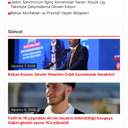
Jadon Sancho’nun İlginç Antrenman Kararı: Küçük Lig
■
Takımıyla Çalışmalarına Devam Ediyor
Bahçe Mutfakları ve Prestijli Yaşam Bölgeleri
■
Güncel
Ağustos 7, 2026
Bakan Kurum: Devlet Yönetimi Ciddi Sorumluluk Gerektirir
Ağustos 6, 2026
Fatih’te 19 yaşındaki Ali’nin bıçakla öldürüldüğü kavgaya
ilişkin gözaltı sayısı 10’a yükseldi