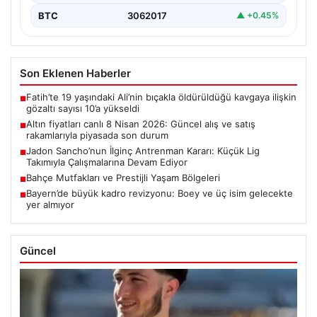
BTC
3062017
▲ +0.45%
Son Eklenen Haberler
Fatih’te 19 yaşındaki Ali’nin bıçakla öldürüldüğü kavgaya ilişkin
■
gözaltı sayısı 10’a yükseldi
Altın fiyatları canlı 8 Nisan 2026: Güncel alış ve satış
■
rakamlarıyla piyasada son durum
Jadon Sancho’nun İlginç Antrenman Kararı: Küçük Lig
■
Takımıyla Çalışmalarına Devam Ediyor
Bahçe Mutfakları ve Prestijli Yaşam Bölgeleri
■
Bayern’de büyük kadro revizyonu: Boey ve üç isim gelecekte
■
yer almıyor
Güncel