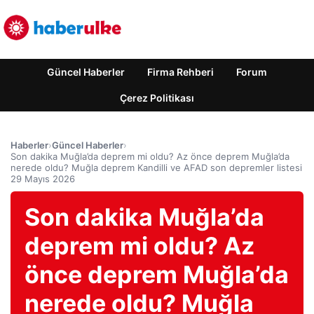
Güncel Haberler
Firma Rehberi
Forum
Çerez Politikası
Haberler
›
Güncel Haberler
›
Son dakika Muğla’da deprem mi oldu? Az önce deprem Muğla’da
nerede oldu? Muğla deprem Kandilli ve AFAD son depremler listesi
29 Mayıs 2026
Son dakika Muğla’da
deprem mi oldu? Az
önce deprem Muğla’da
nerede oldu? Muğla