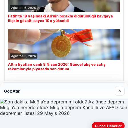
Ağustos 6, 2026
Fatih’te 19 yaşındaki Ali’nin bıçakla öldürüldüğü kavgaya
ilişkin gözaltı sayısı 10’a yükseldi
Ağustos 5, 2026
Altın fiyatları canlı 8 Nisan 2026: Güncel alış ve satış
rakamlarıyla piyasada son durum
×
Göz Atın
Son Eklenen Firmalar
Prenses Night Club
Nisan 29, 2026
Güncel Haberler