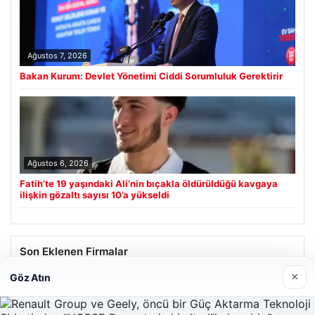
Ağustos 7, 2026
Bakan Kurum: Devlet Yönetimi Ciddi Sorumluluk Gerektirir
Ağustos 6, 2026
Fatih’te 19 yaşındaki Ali’nin bıçakla öldürüldüğü kavgaya
ilişkin gözaltı sayısı 10’a yükseldi
Son Eklenen Firmalar
×
Göz Atın
Prenses Night Club
Nisan 29, 2026