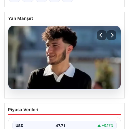
Yan Manşet
06.08.2026
Fatih’te 19 yaşındaki Ali’nin bıçakla
Piyasa Verileri
öldürüldüğü kavgaya ilişkin gözaltı
sayısı 10’a yükseldi
USD
47.71
▲ +0.17%