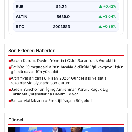
EUR
55.25
▲ +0.42%
ALTIN
6689.9
▲ +3.04%
BTC
3093683
▲ +0.85%
Son Eklenen Haberler
Bakan Kurum: Devlet Yönetimi Ciddi Sorumluluk Gerektirir
■
Fatih’te 19 yaşındaki Ali’nin bıçakla öldürüldüğü kavgaya ilişkin
■
gözaltı sayısı 10’a yükseldi
Altın fiyatları canlı 8 Nisan 2026: Güncel alış ve satış
■
rakamlarıyla piyasada son durum
Jadon Sancho’nun İlginç Antrenman Kararı: Küçük Lig
■
Takımıyla Çalışmalarına Devam Ediyor
Bahçe Mutfakları ve Prestijli Yaşam Bölgeleri
■
Güncel