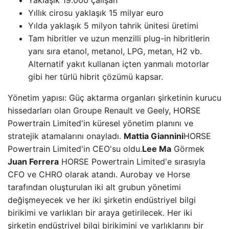
Yaklaşık 19.000 çalışan
Yıllık cirosu yaklaşık 15 milyar euro
Yılda yaklaşık 5 milyon tahrik ünitesi üretimi
Tam hibritler ve uzun menzilli plug-in hibritlerin
yanı sıra etanol, metanol, LPG, metan, H2 vb.
Alternatif yakıt kullanan içten yanmalı motorlar
gibi her türlü hibrit çözümü kapsar.
Yönetim yapısı: Güç aktarma organları şirketinin kurucu
hissedarları olan Groupe Renault ve Geely, HORSE
Powertrain Limited'in küresel yönetim planını ve
stratejik atamalarını onayladı.
Mattia Giannini
HORSE
Powertrain Limited'in CEO'su oldu.
Lee Ma
Görmek
Juan Ferrera
HORSE Powertrain Limited'e sırasıyla
CFO ve CHRO olarak atandı. Aurobay ve Horse
tarafından oluşturulan iki alt grubun yönetimi
değişmeyecek ve her iki şirketin endüstriyel bilgi
birikimi ve varlıkları bir araya getirilecek. Her iki
şirketin endüstriyel bilgi birikimini ve varlıklarını bir