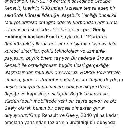
anahtarıdır. HORSE Powertrain sayesinde Groupe
Renault, işlerinin %80'inden fazlasını temsil eden bir
sektörde küresel liderliğe ulaşabilir. Yeniliği öncelikli
faaliyetlerimize entegre ederek karbondan arındırma
sorununun üstesinden birlikte geleceğiz.
“
Geely
Holding'in başkanı Eric Li
Şöyle dedi: “
Sektörün
önümüzdeki yıllarda net sıfır emisyona ulaşması için
küresel sinerjiler, çoklu teknolojiler ve uzmanlık
paylaşımı büyük önem taşıyor. Bu nedenle Groupe
Renault ile ortaklığımızın bugün ticari gerçekliğe
ulaşmasından mutluluk duyuyoruz. HORSE Powertrain
Limited, yarının otomotiv endüstrisinin ihtiyaç duyduğu
düşük emisyonlu çözümleri sağlayacak portföye,
ölçeğe ve kapasiteye sahiptir. Bugünkü lansman,
sürdürülebilir mobilitede yeni bir sayfa açıyor ve biz
Geely olarak bunun bir parçası olmaktan gurur
duyuyoruz.
“Grup Renault ve Geely, 2040 yılına kadar
araçların yarısından fazlasının üretildiği bir dünyada