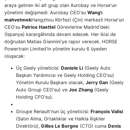
araya getiren iki alt grup olan Aurobay ve Horse'un
yönetimi değişmedi: Aurobay CEO'su
Wang'ı
mahvetmek
Hangzhou Körfezi (Çin) merkezli Horse'un
CEO'su
Patrice Haettel
Görevlerine Madrid'deki
(İspanya) karargâhında devam edecek. Her ikisi de
doğrudan Matias Giannini'ye rapor verecek. HORSE
Powertrain Limited'in yönetim kurulu 6 üyeden
oluşacak:
Üç Geely yöneticisi:
Daniele Li
(Geely Auto
Başkan Yardımcısı ve Geely Holding CEO'su)
Yönetim Kurulu Başkanı olacak,
Jerry Gan
(Geely
Auto Group CEO'su) ve
Joe Zhang
(Geely
Holding CFO'su).
Groupe Renault'nun üç yöneticisi:
François Valisi
(Satın Alma, Ortaklıklar ve Halkla İlişkiler
Direktörü),
Gilles Le Borgne
(CTO) cuma
Denis