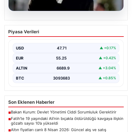
06.08.2026
Fatih’te 19 yaşındaki Ali’nin bıçakla
Piyasa Verileri
öldürüldüğü kavgaya ilişkin gözaltı
sayısı 10’a yükseldi
USD
47.71
▲ +0.17%
EUR
55.25
▲ +0.42%
ALTIN
6689.9
▲ +3.04%
BTC
3093683
▲ +0.85%
Son Eklenen Haberler
Bakan Kurum: Devlet Yönetimi Ciddi Sorumluluk Gerektirir
■
Fatih’te 19 yaşındaki Ali’nin bıçakla öldürüldüğü kavgaya ilişkin
■
gözaltı sayısı 10’a yükseldi
Altın fiyatları canlı 8 Nisan 2026: Güncel alış ve satış
■