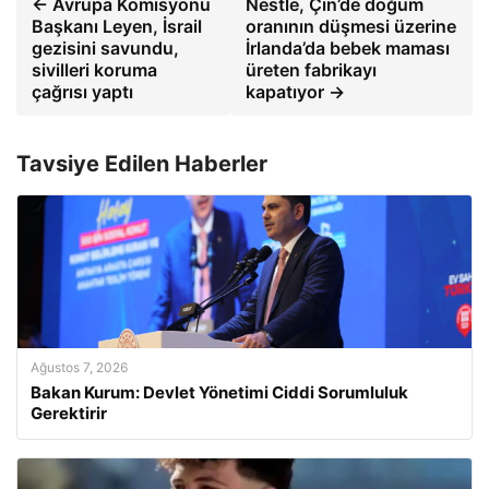
← Avrupa Komisyonu
Nestle, Çin’de doğum
Başkanı Leyen, İsrail
oranının düşmesi üzerine
gezisini savundu,
İrlanda’da bebek maması
sivilleri koruma
üreten fabrikayı
çağrısı yaptı
kapatıyor →
Tavsiye Edilen Haberler
Ağustos 7, 2026
Bakan Kurum: Devlet Yönetimi Ciddi Sorumluluk
Gerektirir