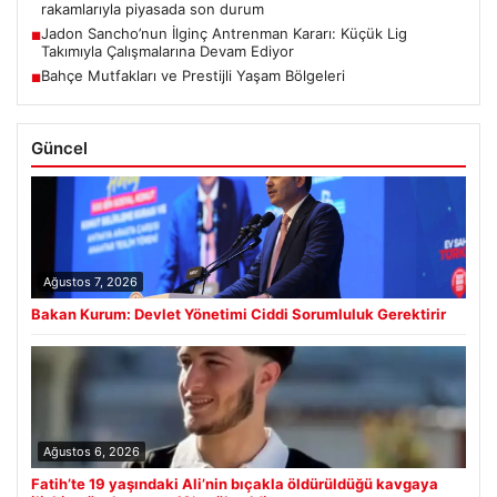
rakamlarıyla piyasada son durum
Jadon Sancho’nun İlginç Antrenman Kararı: Küçük Lig
■
Takımıyla Çalışmalarına Devam Ediyor
Bahçe Mutfakları ve Prestijli Yaşam Bölgeleri
■
Güncel
Ağustos 7, 2026
Bakan Kurum: Devlet Yönetimi Ciddi Sorumluluk Gerektirir
Ağustos 6, 2026
Fatih’te 19 yaşındaki Ali’nin bıçakla öldürüldüğü kavgaya