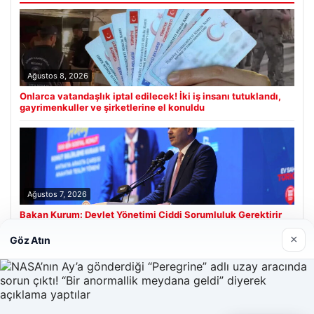
Ağustos 8, 2026
Onlarca vatandaşlık iptal edilecek! İki iş insanı tutuklandı,
gayrimenkuller ve şirketlerine el konuldu
Ağustos 7, 2026
Bakan Kurum: Devlet Yönetimi Ciddi Sorumluluk Gerektirir
×
Göz Atın
Son Eklenen Firmalar
Prenses Night Club