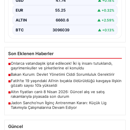
USD
47.74
▲ +0.18%
ve büyük…
EUR
55.25
▲ +0.32%
ALTIN
6660.6
▲ +2.59%
BTC
3096039
▲ +0.13%
Son Eklenen Haberler
Onlarca vatandaşlık iptal edilecek! İki iş insanı tutuklandı,
■
gayrimenkuller ve şirketlerine el konuldu
Bakan Kurum: Devlet Yönetimi Ciddi Sorumluluk Gerektirir
■
Fatih’te 19 yaşındaki Ali’nin bıçakla öldürüldüğü kavgaya ilişkin
■
gözaltı sayısı 10’a yükseldi
Altın fiyatları canlı 8 Nisan 2026: Güncel alış ve satış
■
rakamlarıyla piyasada son durum
Jadon Sancho’nun İlginç Antrenman Kararı: Küçük Lig
■
Takımıyla Çalışmalarına Devam Ediyor
Güncel