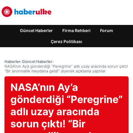
Güncel Haberler
Firma Rehberi
Forum
Çerez Politikası
Haberler
›
Güncel Haberler
›
NASA’nın Ay’a gönderdiği “Peregrine” adlı uzay aracında sorun çıktı!
“Bir anormallik meydana geldi” diyerek açıklama yaptılar
NASA’nın Ay’a
gönderdiği “Peregrine”
adlı uzay aracında
sorun çıktı! “Bir