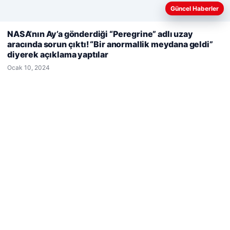
Nisan 29, 2026
Güncel Haberler
Web sitemizi nasıl kullandığınızı daha iyi anlayabilmek,
NASA’nın Ay’a gönderdiği “Peregrine” adlı uzay
deneyiminizi kişiselleştirmek ve geliştirmek amacıyla çerezler
aracında sorun çıktı! “Bir anormallik meydana geldi”
kullanıyoruz.
Çerez Politikamız
diyerek açıklama yaptılar
Reddet
Kabul Et
Ocak 10, 2024
© 2026 Haber Ülke
io
iantep escort
iantep escort
iantep escort
iantep escort
iantep escort
rehber siteleri