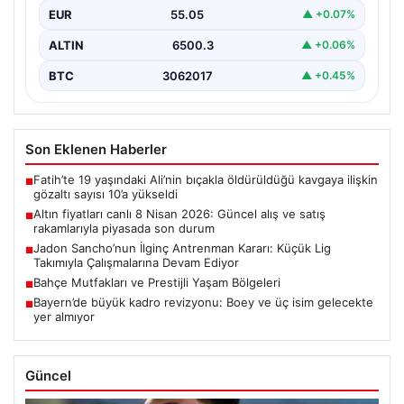
gelişmeler ve bölgesel barış umutlarıyla birlikte
EUR
55.05
▲ +0.07%
hareketli bir…
ALTIN
6500.3
▲ +0.06%
BTC
3062017
▲ +0.45%
Son Eklenen Haberler
Fatih’te 19 yaşındaki Ali’nin bıçakla öldürüldüğü kavgaya ilişkin
■
gözaltı sayısı 10’a yükseldi
Altın fiyatları canlı 8 Nisan 2026: Güncel alış ve satış
■
rakamlarıyla piyasada son durum
Jadon Sancho’nun İlginç Antrenman Kararı: Küçük Lig
■
Takımıyla Çalışmalarına Devam Ediyor
Bahçe Mutfakları ve Prestijli Yaşam Bölgeleri
■
Bayern’de büyük kadro revizyonu: Boey ve üç isim gelecekte
■
yer almıyor
Güncel