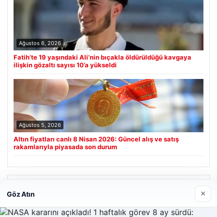
Ağustos 6, 2026
Fatih’te 19 yaşındaki Ali’nin bıçakla öldürüldüğü kavgaya
ilişkin gözaltı sayısı 10’a yükseldi
Ağustos 5, 2026
Altın fiyatları canlı 8 Nisan 2026: Güncel alış ve satış
rakamlarıyla piyasada son durum
Son Eklenen Firmalar
×
Göz Atın
Prenses Night Club