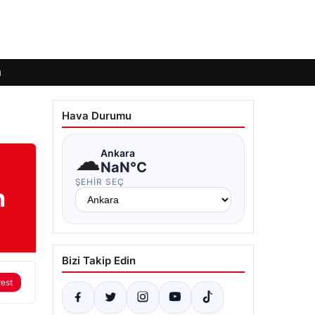
ı
Hava Durumu
☁
Ankara
NaN°C
ŞEHIR SEÇ
n
Bizi Takip Edin
rest