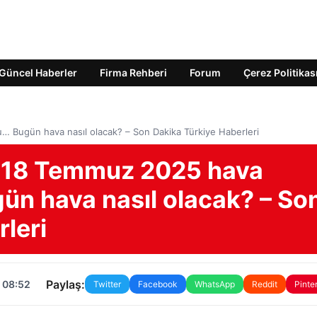
Güncel Haberler
Firma Rehberi
Forum
Çerez Politikas
… Bugün hava nasıl olacak? – Son Dakika Türkiye Haberleri
ı: 18 Temmuz 2025 hava
n hava nasıl olacak? – So
leri
Paylaş:
 08:52
Twitter
Facebook
WhatsApp
Reddit
Pinte