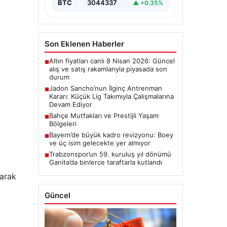
düşmeyen Jadon Sancho,
BTC
3044337
▲ +0.35%
kariyerine yeni…
Son Eklenen Haberler
Altın fiyatları canlı 8 Nisan 2026: Güncel
■
alış ve satış rakamlarıyla piyasada son
durum
Jadon Sancho’nun İlginç Antrenman
■
Kararı: Küçük Lig Takımıyla Çalışmalarına
Devam Ediyor
Bahçe Mutfakları ve Prestijli Yaşam
■
Bölgeleri
Bayern’de büyük kadro revizyonu: Boey
■
ve üç isim gelecekte yer almıyor
Trabzonspor’un 59. kuruluş yıl dönümü
■
Ganita’da binlerce taraftarla kutlandı
larak
Güncel