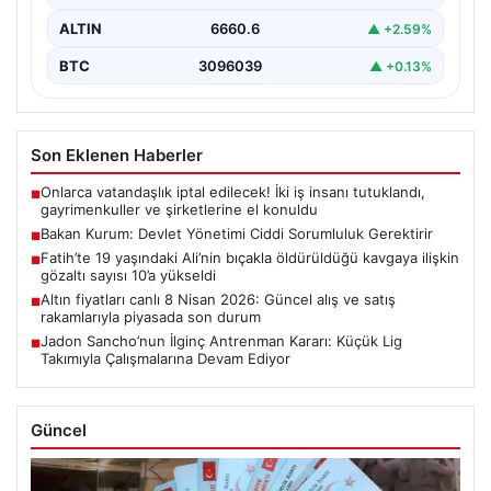
ALTIN
6660.6
▲ +2.59%
BTC
3096039
▲ +0.13%
Son Eklenen Haberler
Onlarca vatandaşlık iptal edilecek! İki iş insanı tutuklandı,
■
gayrimenkuller ve şirketlerine el konuldu
Bakan Kurum: Devlet Yönetimi Ciddi Sorumluluk Gerektirir
■
Fatih’te 19 yaşındaki Ali’nin bıçakla öldürüldüğü kavgaya ilişkin
■
gözaltı sayısı 10’a yükseldi
Altın fiyatları canlı 8 Nisan 2026: Güncel alış ve satış
■
rakamlarıyla piyasada son durum
Jadon Sancho’nun İlginç Antrenman Kararı: Küçük Lig
■
Takımıyla Çalışmalarına Devam Ediyor
Güncel