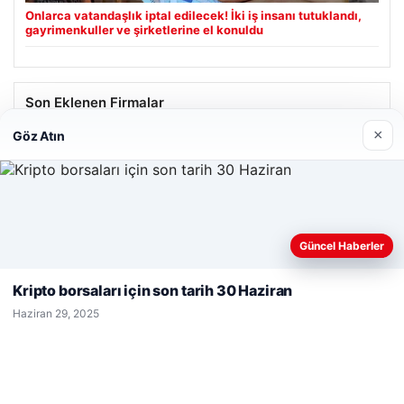
Onlarca vatandaşlık iptal edilecek! İki iş insanı tutuklandı,
gayrimenkuller ve şirketlerine el konuldu
Son Eklenen Firmalar
×
Göz Atın
Prenses Night Club
Nisan 29, 2026
Web sitemizi nasıl kullandığınızı daha iyi anlayabilmek,
Güncel Haberler
deneyiminizi kişiselleştirmek ve geliştirmek amacıyla çerezler
kullanıyoruz.
Çerez Politikamız
Kripto borsaları için son tarih 30 Haziran
Reddet
Kabul Et
© 2026 Haber Ülke
Haziran 29, 2025
io
antep escort
antep escort
antep escort
antep escort
antep escort