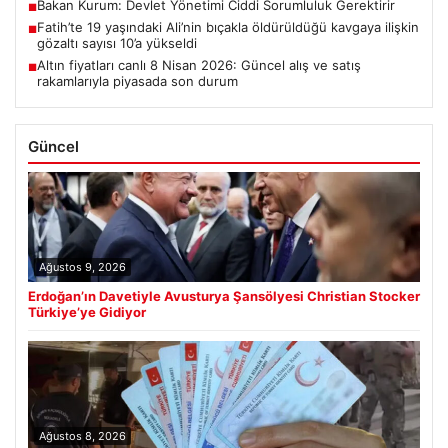
Bakan Kurum: Devlet Yönetimi Ciddi Sorumluluk Gerektirir
■
Fatih’te 19 yaşındaki Ali’nin bıçakla öldürüldüğü kavgaya ilişkin
■
gözaltı sayısı 10’a yükseldi
Altın fiyatları canlı 8 Nisan 2026: Güncel alış ve satış
■
rakamlarıyla piyasada son durum
Güncel
Ağustos 9, 2026
Erdoğan’ın Davetiyle Avusturya Şansölyesi Christian Stocker
Türkiye’ye Gidiyor
Ağustos 8, 2026