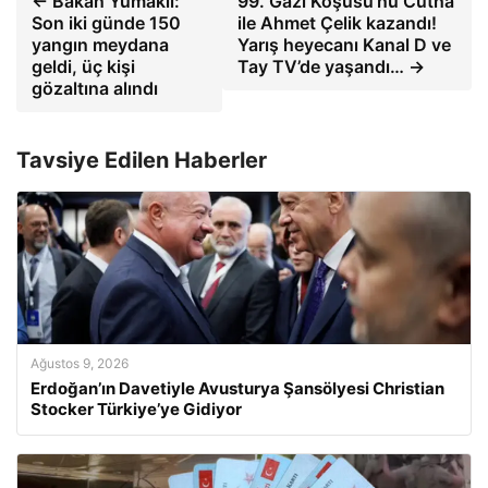
← Bakan Yumaklı:
99. Gazi Koşusu’nu Cutha
Son iki günde 150
ile Ahmet Çelik kazandı!
yangın meydana
Yarış heyecanı Kanal D ve
geldi, üç kişi
Tay TV’de yaşandı… →
gözaltına alındı
Tavsiye Edilen Haberler
Ağustos 9, 2026
Erdoğan’ın Davetiyle Avusturya Şansölyesi Christian
Stocker Türkiye’ye Gidiyor