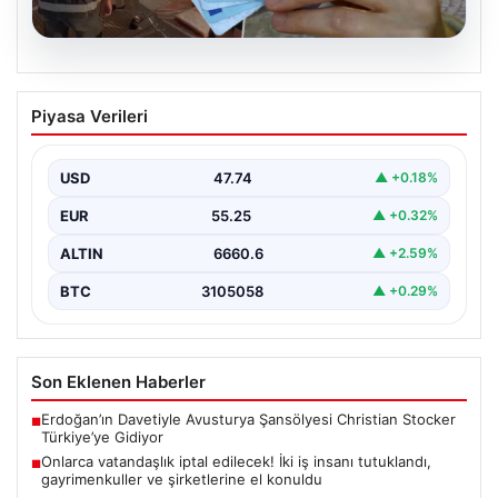
08.08.2026
Onlarca vatandaşlık iptal edilecek! İki iş
Piyasa Verileri
insanı tutuklandı, gayrimenkuller ve
şirketlerine el konuldu
USD
47.74
▲ +0.18%
EUR
55.25
▲ +0.32%
ALTIN
6660.6
▲ +2.59%
BTC
3105058
▲ +0.29%
Son Eklenen Haberler
Erdoğan’ın Davetiyle Avusturya Şansölyesi Christian Stocker
■
Türkiye’ye Gidiyor
Onlarca vatandaşlık iptal edilecek! İki iş insanı tutuklandı,
■
gayrimenkuller ve şirketlerine el konuldu