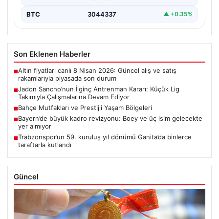
BTC
3044337
▲ +0.35%
Son Eklenen Haberler
Altın fiyatları canlı 8 Nisan 2026: Güncel alış ve satış
■
rakamlarıyla piyasada son durum
Jadon Sancho’nun İlginç Antrenman Kararı: Küçük Lig
■
Takımıyla Çalışmalarına Devam Ediyor
Bahçe Mutfakları ve Prestijli Yaşam Bölgeleri
■
Bayern’de büyük kadro revizyonu: Boey ve üç isim gelecekte
■
yer almıyor
Trabzonspor’un 59. kuruluş yıl dönümü Ganita’da binlerce
■
taraftarla kutlandı
Güncel