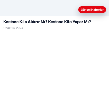
Web sitemizi nasıl kullandığınızı daha iyi anlayabilmek,
Güncel Haberler
deneyiminizi kişiselleştirmek ve geliştirmek amacıyla çerezler
kullanıyoruz.
Çerez Politikamız
Kestane Kilo Aldırır Mı? Kestane Kilo Yapar Mı?
Reddet
Kabul Et
© 2026 Haber Ülke
Ocak 16, 2024
cio