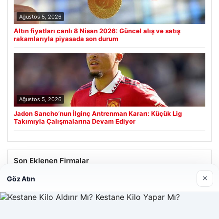
Ağustos 5, 2026
Altın fiyatları canlı 8 Nisan 2026: Güncel alış ve satış
rakamlarıyla piyasada son durum
Ağustos 5, 2026
Jadon Sancho’nun İlginç Antrenman Kararı: Küçük Lig
Takımıyla Çalışmalarına Devam Ediyor
Son Eklenen Firmalar
×
Göz Atın
Prenses Night Club
Nisan 29, 2026