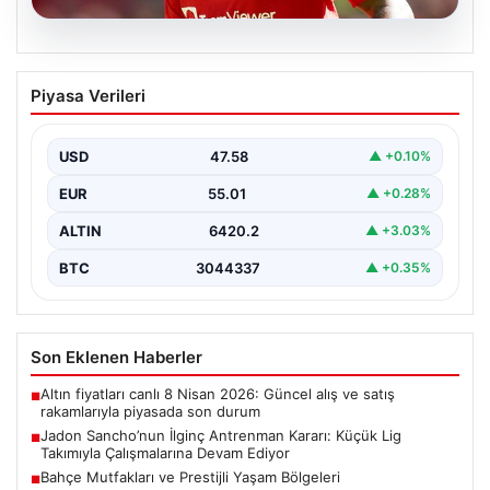
05.08.2026
Jadon Sancho’nun İlginç Antrenman
Piyasa Verileri
Kararı: Küçük Lig Takımıyla
Çalışmalarına Devam Ediyor
USD
47.58
▲ +0.10%
Manchester United ile yollarını ayırmasının ardından
futbol dünyasının gündeminden düşmeyen Jadon
EUR
55.01
▲ +0.28%
Sancho, kariyerine yeni…
ALTIN
6420.2
▲ +3.03%
BTC
3044337
▲ +0.35%
Son Eklenen Haberler
Altın fiyatları canlı 8 Nisan 2026: Güncel alış ve satış
■
rakamlarıyla piyasada son durum
Jadon Sancho’nun İlginç Antrenman Kararı: Küçük Lig
■
Takımıyla Çalışmalarına Devam Ediyor
Bahçe Mutfakları ve Prestijli Yaşam Bölgeleri
■