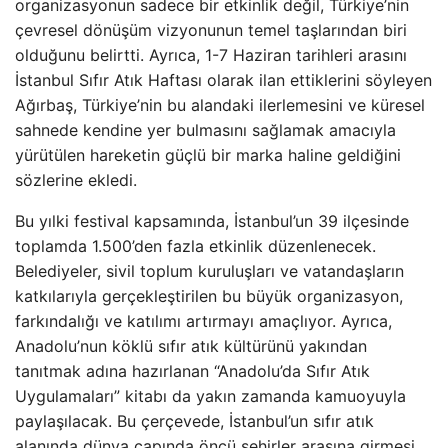
organizasyonun sadece bir etkinlik değil, Türkiye’nin
çevresel dönüşüm vizyonunun temel taşlarından biri
olduğunu belirtti. Ayrıca, 1-7 Haziran tarihleri arasını
İstanbul Sıfır Atık Haftası olarak ilan ettiklerini söyleyen
Ağırbaş, Türkiye’nin bu alandaki ilerlemesini ve küresel
sahnede kendine yer bulmasını sağlamak amacıyla
yürütülen hareketin güçlü bir marka haline geldiğini
sözlerine ekledi.
Bu yılki festival kapsamında, İstanbul’un 39 ilçesinde
toplamda 1.500’den fazla etkinlik düzenlenecek.
Belediyeler, sivil toplum kuruluşları ve vatandaşların
katkılarıyla gerçekleştirilen bu büyük organizasyon,
farkındalığı ve katılımı artırmayı amaçlıyor. Ayrıca,
Anadolu’nun köklü sıfır atık kültürünü yakından
tanıtmak adına hazırlanan “Anadolu’da Sıfır Atık
Uygulamaları” kitabı da yakın zamanda kamuoyuyla
paylaşılacak. Bu çerçevede, İstanbul’un sıfır atık
alanında dünya çapında öncü şehirler arasına girmesi