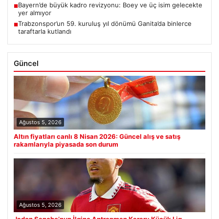
Bayern’de büyük kadro revizyonu: Boey ve üç isim gelecekte
■
yer almıyor
Trabzonspor’un 59. kuruluş yıl dönümü Ganita’da binlerce
■
taraftarla kutlandı
Güncel
Ağustos 5, 2026
Altın fiyatları canlı 8 Nisan 2026: Güncel alış ve satış
rakamlarıyla piyasada son durum
Ağustos 5, 2026
Jadon Sancho’nun İlginç Antrenman Kararı: Küçük Lig