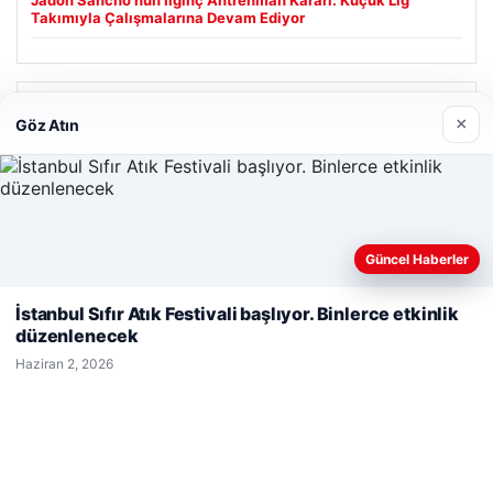
Takımıyla Çalışmalarına Devam Ediyor
Son Eklenen Firmalar
×
Göz Atın
Prenses Night Club
Nisan 29, 2026
Güncel Haberler
Web sitemizi nasıl kullandığınızı daha iyi anlayabilmek,
deneyiminizi kişiselleştirmek ve geliştirmek amacıyla çerezler
İstanbul Sıfır Atık Festivali başlıyor. Binlerce etkinlik
kullanıyoruz.
Çerez Politikamız
düzenlenecek
Reddet
Kabul Et
© 2026 Haber Ülke
Haziran 2, 2026
io