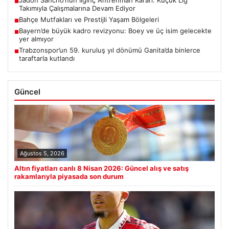
■
Takımıyla Çalışmalarına Devam Ediyor
Bahçe Mutfakları ve Prestijli Yaşam Bölgeleri
■
Bayern’de büyük kadro revizyonu: Boey ve üç isim gelecekte
■
yer almıyor
Trabzonspor’un 59. kuruluş yıl dönümü Ganita’da binlerce
■
taraftarla kutlandı
Güncel
Ağustos 5, 2026
Altın fiyatları canlı 8 Nisan 2026: Güncel alış ve satış
rakamlarıyla piyasada son durum