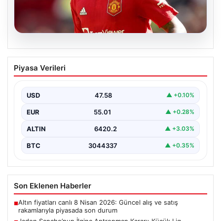
05.08.2026
Jadon Sancho’nun İlginç Antrenman
Piyasa Verileri
Kararı: Küçük Lig Takımıyla
Çalışmalarına Devam Ediyor
USD
47.58
▲ +0.10%
Manchester United ile yollarını ayırmasının ardından
futbol dünyasının gündeminden düşmeyen Jadon
EUR
55.01
▲ +0.28%
Sancho, kariyerine yeni…
ALTIN
6420.2
▲ +3.03%
BTC
3044337
▲ +0.35%
Son Eklenen Haberler
Altın fiyatları canlı 8 Nisan 2026: Güncel alış ve satış
■
rakamlarıyla piyasada son durum
Jadon Sancho’nun İlginç Antrenman Kararı: Küçük Lig