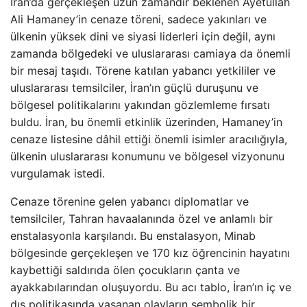
İran’da gerçekleşen uzun zamandır beklenen Ayetullah
Ali Hamaney’in cenaze töreni, sadece yakınları ve
ülkenin yüksek dini ve siyasi liderleri için değil, aynı
zamanda bölgedeki ve uluslararası camiaya da önemli
bir mesaj taşıdı. Törene katılan yabancı yetkililer ve
uluslararası temsilciler, İran’ın güçlü duruşunu ve
bölgesel politikalarını yakından gözlemleme fırsatı
buldu. İran, bu önemli etkinlik üzerinden, Hamaney’in
cenaze listesine dâhil ettiği önemli isimler aracılığıyla,
ülkenin uluslararası konumunu ve bölgesel vizyonunu
vurgulamak istedi.
Cenaze törenine gelen yabancı diplomatlar ve
temsilciler, Tahran havaalanında özel ve anlamlı bir
enstalasyonla karşılandı. Bu enstalasyon, Minab
bölgesinde gerçekleşen ve 170 kız öğrencinin hayatını
kaybettiği saldırıda ölen çocukların çanta ve
ayakkabılarından oluşuyordu. Bu acı tablo, İran’ın iç ve
dış politikasında yaşanan olayların sembolik bir