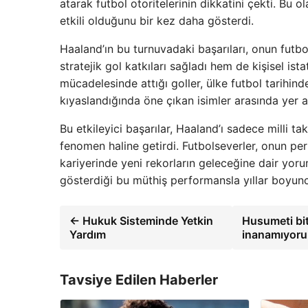
atarak futbol otoritelerinin dikkatini çekti. Bu
etkili olduğunu bir kez daha gösterdi.
Haaland’ın bu turnuvadaki başarıları, onun futbo
stratejik gol katkıları sağladı hem de kişisel ist
mücadelesinde attığı goller, ülke futbol tarihind
kıyaslandığında öne çıkan isimler arasında yer al
Bu etkileyici başarılar, Haaland’ı sadece milli ta
fenomen haline getirdi. Futbolseverler, onun p
kariyerinde yeni rekorların geleceğine dair yo
gösterdiği bu müthiş performansla yıllar boyun
← Hukuk Sisteminde Yetkin
Husumeti bit
Yardım
inanamıyoru
Tavsiye Edilen Haberler