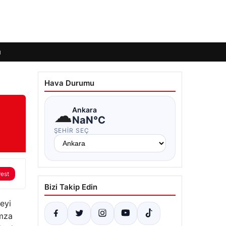
ı
Hava Durumu
☁
Ankara
NaN°C
ŞEHIR SEÇ
rest
Bizi Takip Edin
eyi
imza