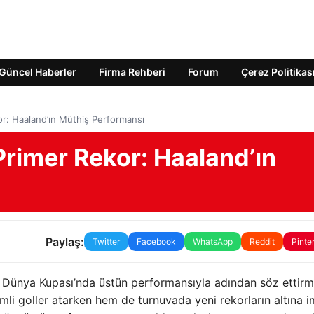
Güncel Haberler
Firma Rehberi
Forum
Çerez Politikas
or: Haaland’ın Müthiş Performansı
Primer Rekor: Haaland’ın
Paylaş:
Twitter
Facebook
WhatsApp
Reddit
Pinte
IFA Dünya Kupası’nda üstün performansıyla adından söz ettirm
mli goller atarken hem de turnuvada yeni rekorların altına 