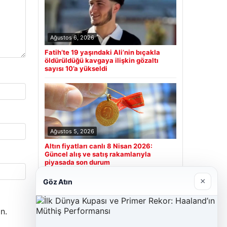
Ağustos 6, 2026
Fatih’te 19 yaşındaki Ali’nin bıçakla
öldürüldüğü kavgaya ilişkin gözaltı
sayısı 10’a yükseldi
Ağustos 5, 2026
Altın fiyatları canlı 8 Nisan 2026:
Güncel alış ve satış rakamlarıyla
piyasada son durum
×
Göz Atın
Son Eklenen Firmalar
n.