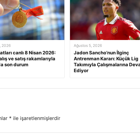
, 2026
Ağustos 5, 2026
yatları canlı 8 Nisan 2026:
Jadon Sancho’nun İlginç
alış ve satış rakamlarıyla
Antrenman Kararı: Küçük Lig
da son durum
Takımıyla Çalışmalarına De
Ediyor
nlar
*
ile işaretlenmişlerdir