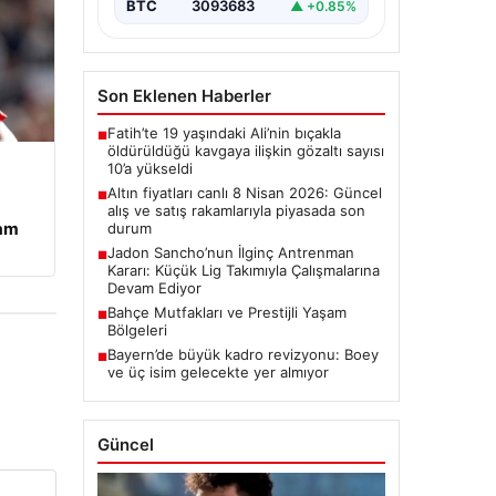
BTC
3093683
▲ +0.85%
Son Eklenen Haberler
Fatih’te 19 yaşındaki Ali’nin bıçakla
■
öldürüldüğü kavgaya ilişkin gözaltı sayısı
10’a yükseldi
Altın fiyatları canlı 8 Nisan 2026: Güncel
■
alış ve satış rakamlarıyla piyasada son
vam
durum
Jadon Sancho’nun İlginç Antrenman
■
Kararı: Küçük Lig Takımıyla Çalışmalarına
Devam Ediyor
Bahçe Mutfakları ve Prestijli Yaşam
■
Bölgeleri
Bayern’de büyük kadro revizyonu: Boey
■
ve üç isim gelecekte yer almıyor
Güncel