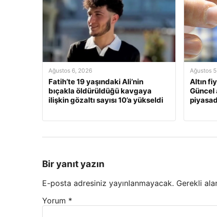
Ağustos 6, 2026
Ağustos 5
Fatih’te 19 yaşındaki Ali’nin
Altın fi
bıçakla öldürüldüğü kavgaya
Güncel 
ilişkin gözaltı sayısı 10’a yükseldi
piyasa
Bir yanıt yazın
E-posta adresiniz yayınlanmayacak.
Gerekli ala
Yorum
*