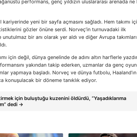
 olağanüstü performans, genç yıldızın uluslararası arenada ne
l kariyerinde yeni bir sayfa açmasını sağladı. Hem takımı iç
atistiklerini gözler önüne serdi. Norveç’in turnuvadaki ilk
e unutulmaz bir anı olarak yer aldı ve diğer Avrupa takımları
dı.
kımı için değil, dünya genelinde de adını altın harflerle yazdı
erformansını yakından takip ederken, uzmanlar da genç oyu
rumlar yapmaya başladı. Norveç ve dünya futbolu, Haaland’ın
ca konuşulacak bir döneme tanıklık ediyor.
irmek için buluştuğu kuzenini öldürdü, “Yaşadıklarıma
m” dedi →