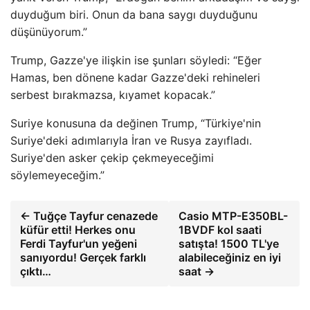
duyduğum biri. Onun da bana saygı duyduğunu
düşünüyorum.”
Trump, Gazze'ye ilişkin ise şunları söyledi: “Eğer
Hamas, ben dönene kadar Gazze'deki rehineleri
serbest bırakmazsa, kıyamet kopacak.”
Suriye konusuna da değinen Trump, “Türkiye'nin
Suriye'deki adımlarıyla İran ve Rusya zayıfladı.
Suriye'den asker çekip çekmeyeceğimi
söylemeyeceğim.”
← Tuğçe Tayfur cenazede
Casio MTP-E350BL-
küfür etti! Herkes onu
1BVDF kol saati
Ferdi Tayfur'un yeğeni
satışta! 1500 TL'ye
sanıyordu! Gerçek farklı
alabileceğiniz en iyi
çıktı…
saat →