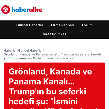
Güncel Haberler
Firma Rehberi
Forum
Çerez Politikası
Haberler
›
Güncel Haberler
›
Grönland, Kanada ve Panama Kanalı… Trump'ın bu seferki hedefi
şu: “İsmini Amerika Körfezi olarak değiştirecek.”
Grönland, Kanada ve
Panama Kanalı…
Trump'ın bu seferki
hedefi şu: “İsmini