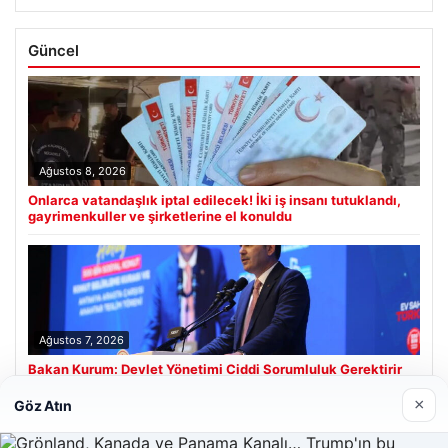
Güncel
Ağustos 8, 2026
Onlarca vatandaşlık iptal edilecek! İki iş insanı tutuklandı,
gayrimenkuller ve şirketlerine el konuldu
Ağustos 7, 2026
Bakan Kurum: Devlet Yönetimi Ciddi Sorumluluk Gerektirir
×
Göz Atın