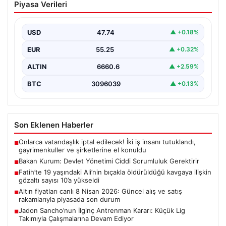
Piyasa Verileri
Sorumluluk Gerektirir
Çevre, Şehircilik ve İklim Değişikliği Bakanı Murat
Kurum, gerçekleştirdiği konuşmada devlet yönetiminin
USD
47.74
▲ +0.18%
ve büyük…
EUR
55.25
▲ +0.32%
ALTIN
6660.6
▲ +2.59%
BTC
3096039
▲ +0.13%
Son Eklenen Haberler
Onlarca vatandaşlık iptal edilecek! İki iş insanı tutuklandı,
■
gayrimenkuller ve şirketlerine el konuldu
Bakan Kurum: Devlet Yönetimi Ciddi Sorumluluk Gerektirir
■
Fatih’te 19 yaşındaki Ali’nin bıçakla öldürüldüğü kavgaya ilişkin
■
gözaltı sayısı 10’a yükseldi
Altın fiyatları canlı 8 Nisan 2026: Güncel alış ve satış
■
rakamlarıyla piyasada son durum
Jadon Sancho’nun İlginç Antrenman Kararı: Küçük Lig
■
Takımıyla Çalışmalarına Devam Ediyor