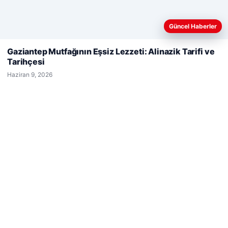
Güncel Haberler
Web sitemizi nasıl kullandığınızı daha iyi anlayabilmek,
deneyiminizi kişiselleştirmek ve geliştirmek amacıyla çerezler
Gaziantep Mutfağının Eşsiz Lezzeti: Alinazik Tarifi ve
kullanıyoruz.
Çerez Politikamız
Tarihçesi
Reddet
Kabul Et
© 2026 Haber Ülke
Haziran 9, 2026
etcio