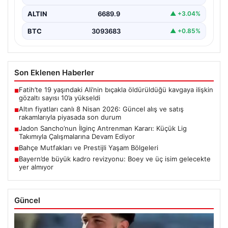
ALTIN
6689.9
▲ +3.04%
BTC
3093683
▲ +0.85%
Son Eklenen Haberler
Fatih’te 19 yaşındaki Ali’nin bıçakla öldürüldüğü kavgaya ilişkin
■
gözaltı sayısı 10’a yükseldi
Altın fiyatları canlı 8 Nisan 2026: Güncel alış ve satış
■
rakamlarıyla piyasada son durum
Jadon Sancho’nun İlginç Antrenman Kararı: Küçük Lig
■
Takımıyla Çalışmalarına Devam Ediyor
Bahçe Mutfakları ve Prestijli Yaşam Bölgeleri
■
Bayern’de büyük kadro revizyonu: Boey ve üç isim gelecekte
■
yer almıyor
Güncel