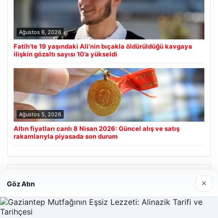
Ağustos 6, 2026
Fatih’te 19 yaşındaki Ali’nin bıçakla öldürüldüğü kavgaya
ilişkin gözaltı sayısı 10’a yükseldi
Ağustos 5, 2026
Altın fiyatları canlı 8 Nisan 2026: Güncel alış ve satış
rakamlarıyla piyasada son durum
Son Eklenen Firmalar
×
Göz Atın
Prenses Night Club
Nisan 29, 2026