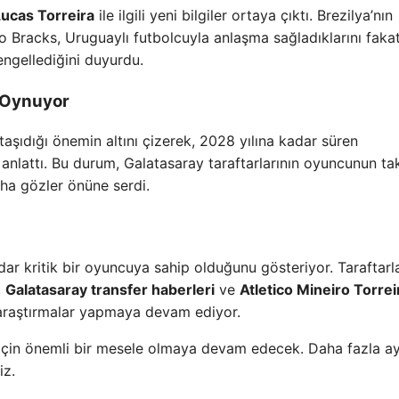
Lucas Torreira
ile ilgili yeni bilgiler ortaya çıktı. Brezilya’nın
lo Bracks, Uruguaylı futbolcuyla anlaşma sağladıklarını faka
engellediğini duyurdu.
l Oynuyor
 taşıdığı önemin altını çizerek, 2028 yılına kadar süren
ni anlattı. Bu durum, Galatasaray taraftarlarının oyuncunun t
ha gözler önüne serdi.
ar kritik bir oyuncuya sahip olduğunu gösteriyor. Taraftarla
,
Galatasaray transfer haberleri
ve
Atletico Mineiro Torrei
 araştırmalar yapmaya devam ediyor.
 için önemli bir mesele olmaya devam edecek. Daha fazla ay
iz.