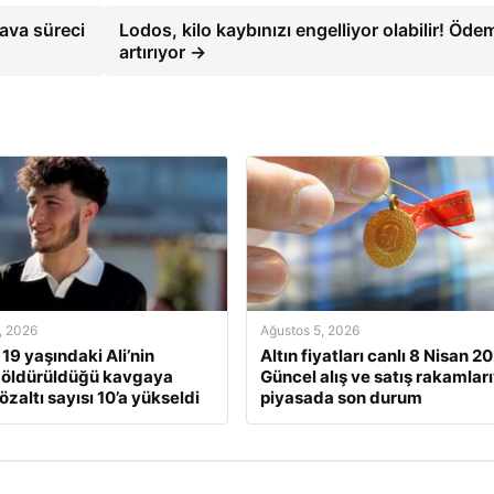
ava süreci
Lodos, kilo kaybınızı engelliyor olabilir! Öde
artırıyor →
, 2026
Ağustos 5, 2026
 19 yaşındaki Ali’nin
Altın fiyatları canlı 8 Nisan 2
 öldürüldüğü kavgaya
Güncel alış ve satış rakamları
gözaltı sayısı 10’a yükseldi
piyasada son durum