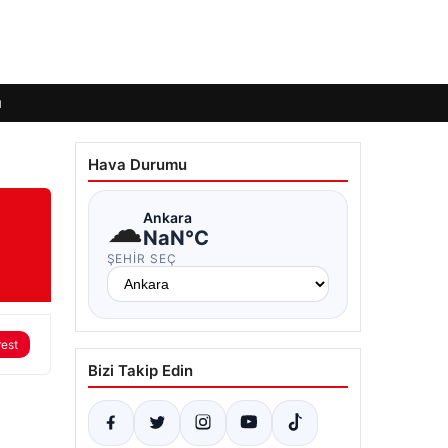
ı
Hava Durumu
☁
Ankara
NaN°C
ŞEHIR SEÇ
rest
Bizi Takip Edin