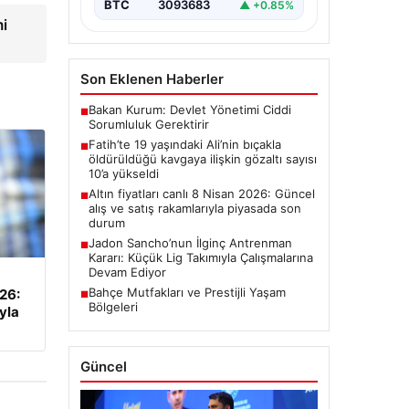
BTC
3093683
▲ +0.85%
mi
Son Eklenen Haberler
Bakan Kurum: Devlet Yönetimi Ciddi
■
Sorumluluk Gerektirir
Fatih’te 19 yaşındaki Ali’nin bıçakla
■
öldürüldüğü kavgaya ilişkin gözaltı sayısı
10’a yükseldi
Altın fiyatları canlı 8 Nisan 2026: Güncel
■
alış ve satış rakamlarıyla piyasada son
durum
Jadon Sancho’nun İlginç Antrenman
■
Kararı: Küçük Lig Takımıyla Çalışmalarına
Devam Ediyor
Bahçe Mutfakları ve Prestijli Yaşam
026:
■
Bölgeleri
yla
Güncel