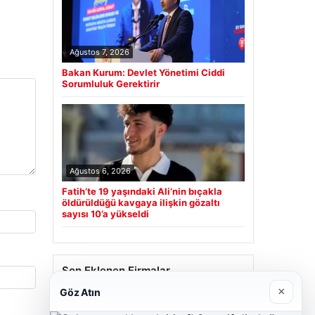
Ağustos 7, 2026
Bakan Kurum: Devlet Yönetimi Ciddi
Sorumluluk Gerektirir
Ağustos 6, 2026
Fatih’te 19 yaşındaki Ali’nin bıçakla
öldürüldüğü kavgaya ilişkin gözaltı
sayısı 10’a yükseldi
Son Eklenen Firmalar
×
Göz Atın