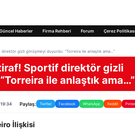
Güncel Haberler
Firma Rehberi
Forum
Çerez Politikas
if direktör gizli görüşmeyi duyurdu: “Torreira ile anlaştık ama…”
raf! Sportif direktör gizli
Torreira ile anlaştık ama…”
Paylaş:
 19:34
Twitter
Facebook
WhatsApp
Reddit
Pinte
ro İlişkisi