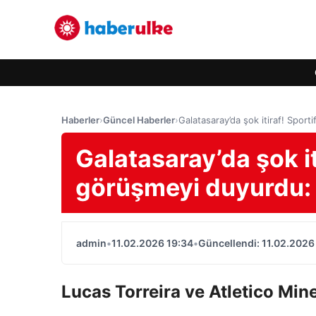
Haberler
›
Güncel Haberler
›
Galatasaray’da şok itiraf! Sport
Galatasaray’da şok iti
görüşmeyi duyurdu: “
admin
•
11.02.2026 19:34
•
Güncellendi: 11.02.2026
Lucas Torreira ve Atletico Minei