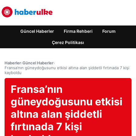
Güncel Haberler
Firma Rehberi
Forum
Çerez Politikası
Haberler
›
Güncel Haberler
›
Fransa’nın güneydoğusunu etkisi altına alan şiddetli fırtınada 7 kişi
kayboldu
Fransa’nın
güneydoğusunu etkisi
altına alan şiddetli
fırtınada 7 kişi