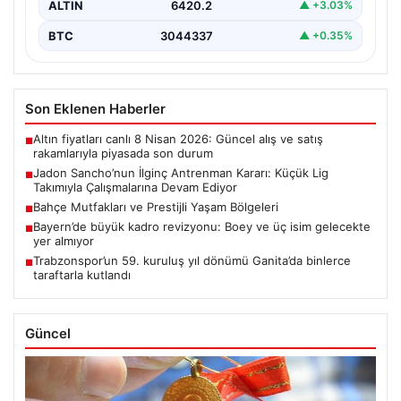
ALTIN
6420.2
▲ +3.03%
BTC
3044337
▲ +0.35%
Son Eklenen Haberler
Altın fiyatları canlı 8 Nisan 2026: Güncel alış ve satış
■
rakamlarıyla piyasada son durum
Jadon Sancho’nun İlginç Antrenman Kararı: Küçük Lig
■
Takımıyla Çalışmalarına Devam Ediyor
Bahçe Mutfakları ve Prestijli Yaşam Bölgeleri
■
Bayern’de büyük kadro revizyonu: Boey ve üç isim gelecekte
■
yer almıyor
Trabzonspor’un 59. kuruluş yıl dönümü Ganita’da binlerce
■
taraftarla kutlandı
Güncel