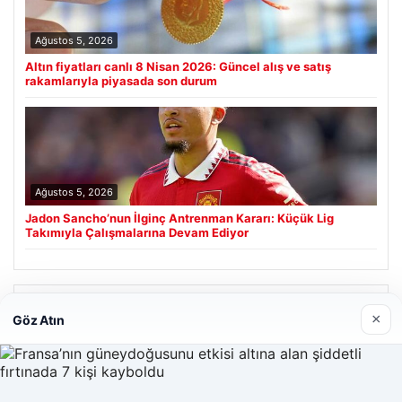
Ağustos 5, 2026
Altın fiyatları canlı 8 Nisan 2026: Güncel alış ve satış
rakamlarıyla piyasada son durum
Ağustos 5, 2026
Jadon Sancho’nun İlginç Antrenman Kararı: Küçük Lig
Takımıyla Çalışmalarına Devam Ediyor
Son Eklenen Firmalar
×
Göz Atın