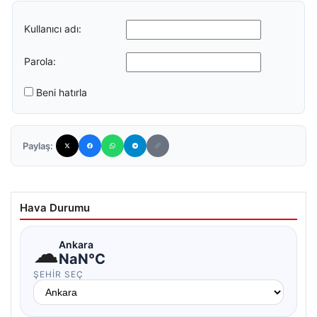
Kullanıcı adı:
Parola:
Beni hatırla
Paylaş:
Hava Durumu
☁
Ankara
NaN°C
ŞEHIR SEÇ