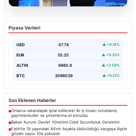
07.08.2026
Bakan Kurum: Devlet Yönetimi Ciddi
Piyasa Verileri
Sorumluluk Gerektirir
Çevre, Şehircilik ve İklim Değişikliği Bakanı Murat
Kurum, gerçekleştirdiği konuşmada devlet yönetiminin
USD
47.74
▲ +0.18%
ve büyük…
EUR
55.25
▲ +0.32%
ALTIN
6660.6
▲ +2.59%
BTC
3096039
▲ +0.13%
Son Eklenen Haberler
Onlarca vatandaşlık iptal edilecek! İki iş insanı tutuklandı,
■
gayrimenkuller ve şirketlerine el konuldu
Bakan Kurum: Devlet Yönetimi Ciddi Sorumluluk Gerektirir
■
Fatih’te 19 yaşındaki Ali’nin bıçakla öldürüldüğü kavgaya ilişkin
■
gözaltı sayısı 10’a yükseldi